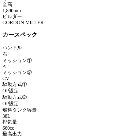
全高
1,890mm
ビルダー
GORDON MILLER
カースペック
ハンドル
右
ミッション①
AT
ミッション②
CVT
駆動方式①
OP設定
駆動方式②
OP設定
燃料タンク容量
38L
排気量
660cc
最高出力