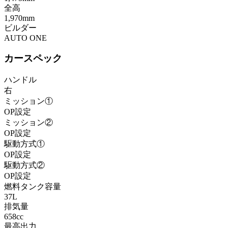
全高
1,970mm
ビルダー
AUTO ONE
カースペック
ハンドル
右
ミッション①
OP設定
ミッション②
OP設定
駆動方式①
OP設定
駆動方式②
OP設定
燃料タンク容量
37L
排気量
658cc
最高出力