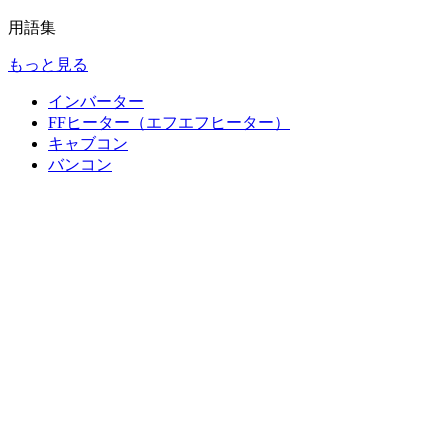
用語集
もっと見る
インバーター
FFヒーター（エフエフヒーター）
キャブコン
バンコン