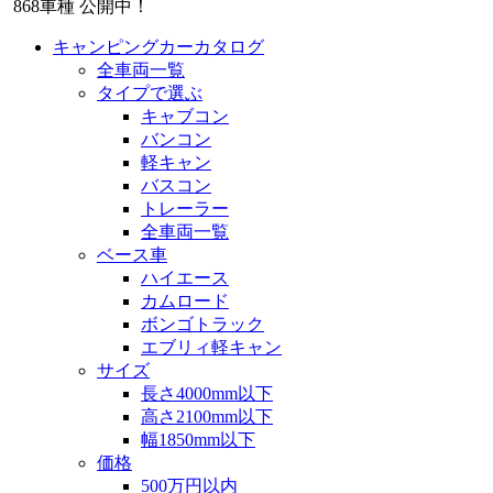
868
車種 公開中！
キャンピングカーカタログ
全車両一覧
タイプで選ぶ
キャブコン
バンコン
軽キャン
バスコン
トレーラー
全車両一覧
ベース車
ハイエース
カムロード
ボンゴトラック
エブリィ軽キャン
サイズ
長さ4000mm以下
高さ2100mm以下
幅1850mm以下
価格
500万円以内