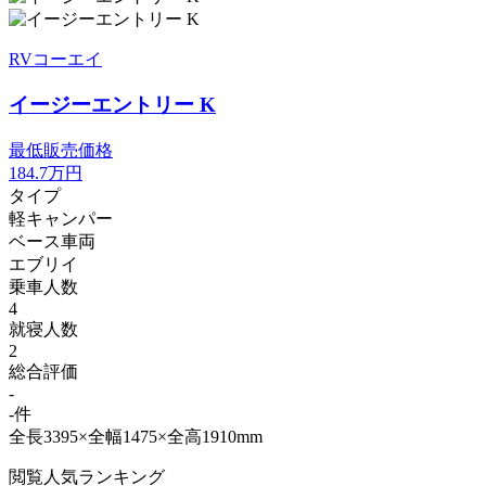
RVコーエイ
イージーエントリー K
最低販売価格
184.7
万円
タイプ
軽キャンパー
ベース車両
エブリイ
乗車人数
4
就寝人数
2
総合評価
-
-件
全長3395×全幅1475×全高1910mm
閲覧人気ランキング