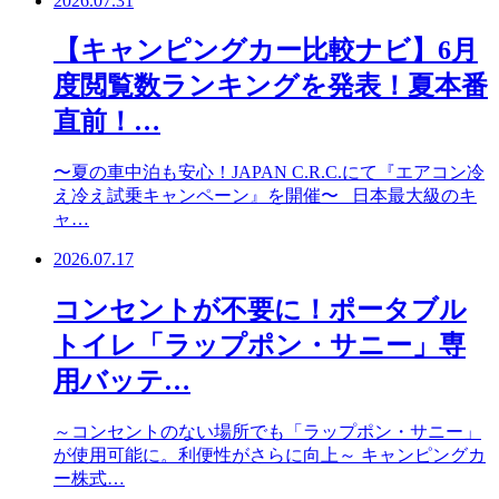
2026.07.31
【キャンピングカー比較ナビ】6月
度閲覧数ランキングを発表！夏本番
直前！…
〜夏の車中泊も安心！JAPAN C.R.C.にて『エアコン冷
え冷え試乗キャンペーン』を開催〜 日本最大級のキ
ャ…
2026.07.17
コンセントが不要に！ポータブル
トイレ「ラップポン・サニー」専
用バッテ…
～コンセントのない場所でも「ラップポン・サニー」
が使用可能に。利便性がさらに向上～ キャンピングカ
ー株式…