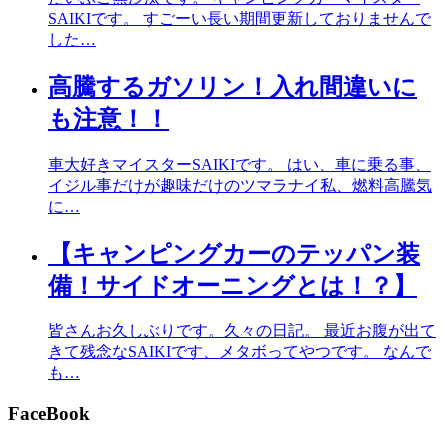
SAIKIです。 すごーい長い期間更新しておりませんで
した…
高騰するガソリン！入れ間違いに
も注意！！
車大好きマイスターSAIKIです。 はい、車に乗る事、
イジル事だけが趣味だけのツマラナイ私、燃料高騰気
に…
【キャンピングカーのテッパン装
備！サイドオーニングとは！？】
皆さんお久しぶりです。久々の日記。 最近お腹が出て
きて残念なSAIKIです、メタボってやつです。 なんで
も…
FaceBook