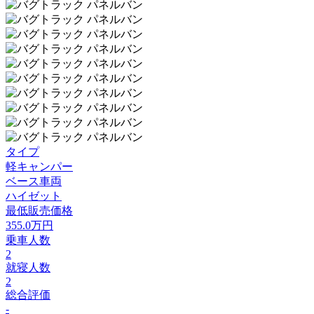
タイプ
軽キャンパー
ベース車両
ハイゼット
最低販売価格
355.0
万円
乗車人数
2
就寝人数
2
総合評価
-