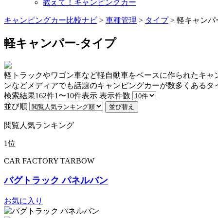
教えて！キャンピングカー
キャンピングカー比較ナビ
>
車種管理
>
タイプ
>
軽キャンパ
軽キャンパー-タイプ
軽トラックやワゴン車など軽自動車をベースに作られたキャン
ンなどメディアでも話題のキャンピングカーが数多くあるタ
検索結果
162
件1〜10件表示
表示件数
並び順
並び替え
閲覧人気ランキング
1位
CAR FACTORY TARBOW
バグトラック パネルバン
お気に入り