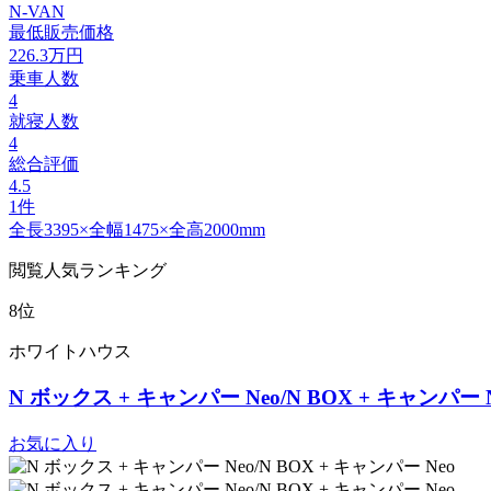
N-VAN
最低販売価格
226.3
万円
乗車人数
4
就寝人数
4
総合評価
4.5
1件
全長3395×全幅1475×全高2000mm
閲覧人気ランキング
8位
ホワイトハウス
N ボックス + キャンパー Neo/N BOX + キャンパー 
お気に入り