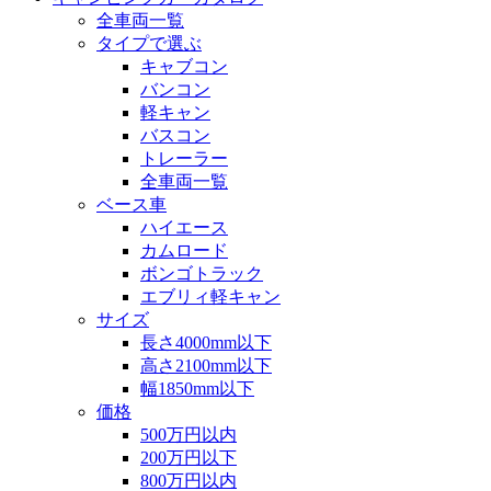
全車両一覧
タイプで選ぶ
キャブコン
バンコン
軽キャン
バスコン
トレーラー
全車両一覧
ベース車
ハイエース
カムロード
ボンゴトラック
エブリィ軽キャン
サイズ
長さ4000mm以下
高さ2100mm以下
幅1850mm以下
価格
500万円以内
200万円以下
800万円以内