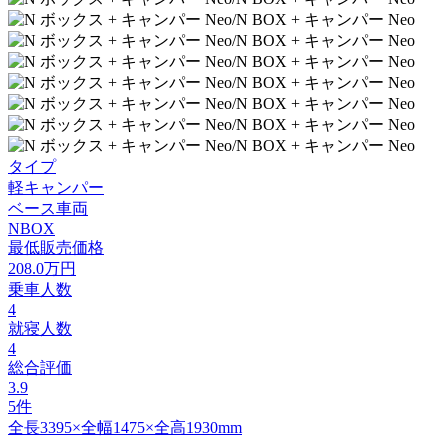
タイプ
軽キャンパー
ベース車両
NBOX
最低販売価格
208.0
万円
乗車人数
4
就寝人数
4
総合評価
3.9
5件
全長3395×全幅1475×全高1930mm