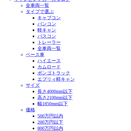
全車両一覧
タイプで選ぶ
キャブコン
バンコン
軽キャン
バスコン
トレーラー
全車両一覧
ベース車
ハイエース
カムロード
ボンゴトラック
エブリィ軽キャン
サイズ
長さ4000mm以下
高さ2100mm以下
幅1850mm以下
価格
500万円以内
200万円以下
800万円以内