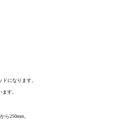
のベッドになります。
います。
ら250mm。