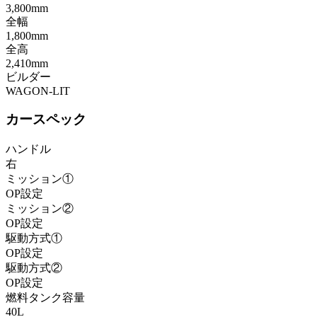
3,800mm
全幅
1,800mm
全高
2,410mm
ビルダー
WAGON-LIT
カースペック
ハンドル
右
ミッション①
OP設定
ミッション②
OP設定
駆動方式①
OP設定
駆動方式②
OP設定
燃料タンク容量
40L