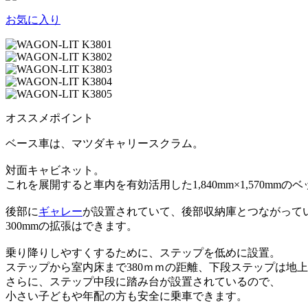
お気に入り
オススメポイント
ベース車は、マツダキャリースクラム。
対面キャビネット。
これを展開すると車内を有効活用した1,840mm×1,570mm
後部に
ギャレー
が設置されていて、後部収納庫とつながって
300mmの拡張はできます。
乗り降りしやすくするために、ステップを低めに設置。
ステップから室内床まで380ｍｍの距離、下段ステップは地上か
さらに、ステップ中段に踏み台が設置されているので、
小さい子どもや年配の方も安全に乗車できます。