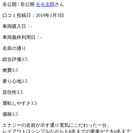
非公開 / 非公開
モモ太郎
さん
口コミ投稿日：2019年1月5日
車両購入日：-
車両最終利用日：-
名前の通り
総合評価
3.5
燃費
3.5
乗り心地
3.5
居住性
3.5
運転しやすさ
3.5
価格
3.5
エナジーの名前が示す通り電気にこだわった一台。
レイアウトはシンプルながらも8名までの乗車ができ6名まで