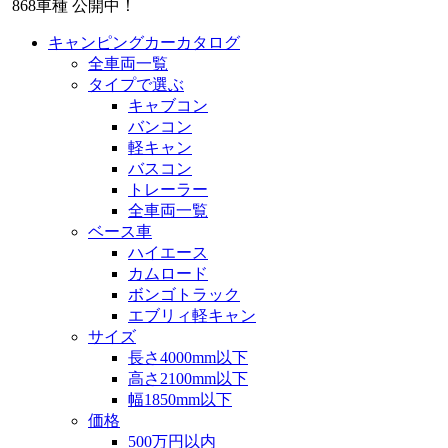
868
車種 公開中！
キャンピングカーカタログ
全車両一覧
タイプで選ぶ
キャブコン
バンコン
軽キャン
バスコン
トレーラー
全車両一覧
ベース車
ハイエース
カムロード
ボンゴトラック
エブリィ軽キャン
サイズ
長さ4000mm以下
高さ2100mm以下
幅1850mm以下
価格
500万円以内