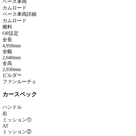
ベース車両
カムロード
ベース車両詳細
カムロード
燃料
OP設定
全長
4,950mm
全幅
2,040mm
全高
2,930mm
ビルダー
ファンルーチェ
カースペック
ハンドル
右
ミッション①
AT
ミッション②