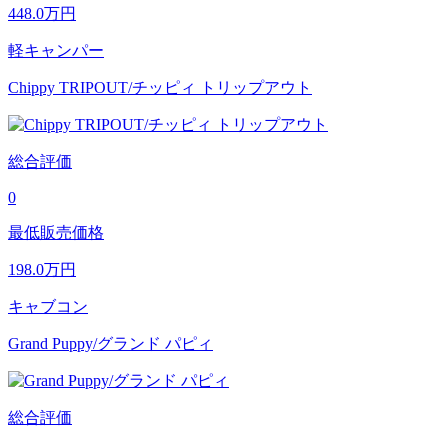
448.0
万円
軽キャンパー
Chippy TRIPOUT/チッピィ トリップアウト
総合評価
0
最低販売価格
198.0
万円
キャブコン
Grand Puppy/グランド パピィ
総合評価