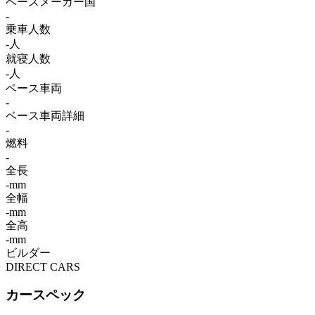
ベースメーカー国
-
乗車人数
-人
就寝人数
-人
ベース車両
-
ベース車両詳細
-
燃料
-
全長
-mm
全幅
-mm
全高
-mm
ビルダー
DIRECT CARS
カースペック