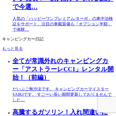
で今選…
人気の「ハッピーワンプレミアム/ターボ」の車中泊検
証をサポート。注目の車載装備も「オプション半額」
で体験…
キャンピングカー日記
もっと見る
全てが常識外れのキャンピングカ
ー「アストラーレCC1」レンタル開
始！（前編）
だいぶご無沙汰です。 キャンピングカーマイスター
SAIKIです。 すごーい長い期間更新しておりませんで
した…
高騰するガソリン！入れ間違いに