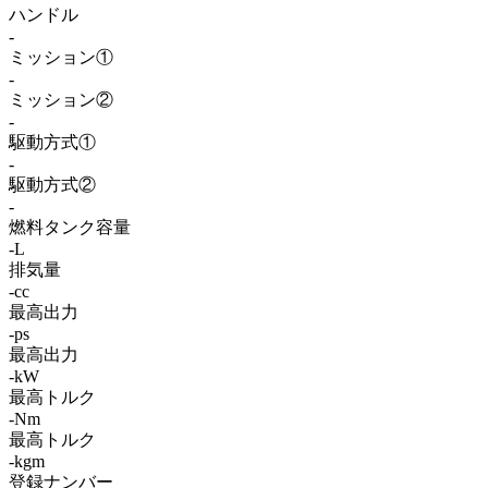
ハンドル
-
ミッション①
-
ミッション②
-
駆動方式①
-
駆動方式②
-
燃料タンク容量
-L
排気量
-cc
最高出力
-ps
最高出力
-kW
最高トルク
-Nm
最高トルク
-kgm
登録ナンバー