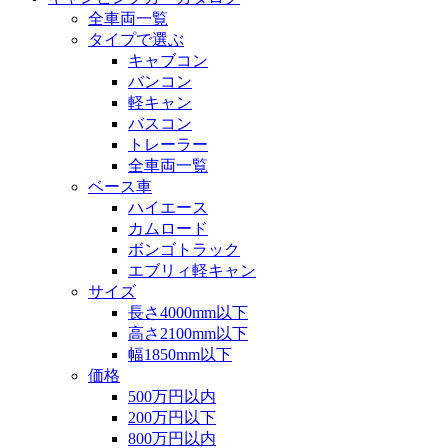
全車両一覧
タイプで選ぶ
キャブコン
バンコン
軽キャン
バスコン
トレーラー
全車両一覧
ベース車
ハイエース
カムロード
ボンゴトラック
エブリィ軽キャン
サイズ
長さ4000mm以下
高さ2100mm以下
幅1850mm以下
価格
500万円以内
200万円以下
800万円以内