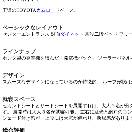
王道のTOYOTA
カムロード
ベース。
ベーシックなレイアウト
センターエントランス 対面
ダイネット
常設二段ベッド フリ
ラインナップ
ホンダ製の発電機を積んだ「発電機パック」 ソーラーパネルを
デザイン
スムーズなデザインになっているのが特徴的。 ルーフ形状は
就寝スペース
セカンドシートとサードシートを展開すれば、大人１名が分
す。 展開時は大人３名が就寝可能。 左右に遮光と網戸のコ
シェード付き窓が、上段には天窓が備わり、窮屈感がありま
総合評価