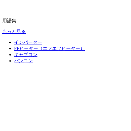
用語集
もっと見る
インバーター
FFヒーター（エフエフヒーター）
キャブコン
バンコン