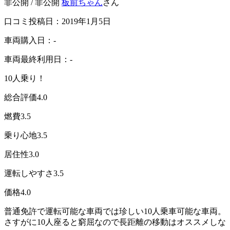
非公開 / 非公開
板前ちゃん
さん
口コミ投稿日：2019年1月5日
車両購入日：-
車両最終利用日：-
10人乗り！
総合評価
4.0
燃費
3.5
乗り心地
3.5
居住性
3.0
運転しやすさ
3.5
価格
4.0
普通免許で運転可能な車両では珍しい10人乗車可能な車両。
さすがに10人座ると窮屈なので長距離の移動はオススメしな