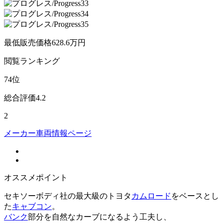
最低販売価格
628.6
万円
閲覧
ランキング
74
位
総合評価
4.2
2
メーカー車両情報ページ
オススメポイント
セキソーボディ社の最大級のトヨタ
カムロード
をベースとし
た
キャブコン
。
バンク
部分を自然なカーブになるよう工夫し、