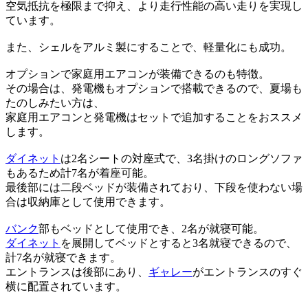
空気抵抗を極限まで抑え、より走行性能の高い走りを実現し
ています。
また、シェルをアルミ製にすることで、軽量化にも成功。
オプションで家庭用エアコンが装備できるのも特徴。
その場合は、発電機もオプションで搭載できるので、夏場も
たのしみたい方は、
家庭用エアコンと発電機はセットで追加することをおススメ
します。
ダイネット
は2名シートの対座式で、3名掛けのロングソファ
もあるため計7名が着座可能。
最後部には二段ベッドが装備されており、下段を使わない場
合は収納庫として使用できます。
バンク
部もベッドとして使用でき、2名が就寝可能。
ダイネット
を展開してベッドとすると3名就寝できるので、
計7名が就寝できます。
エントランスは後部にあり、
ギャレー
がエントランスのすぐ
横に配置されています。