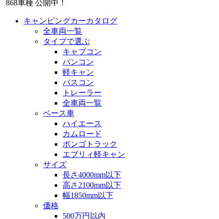
868
車種 公開中！
キャンピングカーカタログ
全車両一覧
タイプで選ぶ
キャブコン
バンコン
軽キャン
バスコン
トレーラー
全車両一覧
ベース車
ハイエース
カムロード
ボンゴトラック
エブリィ軽キャン
サイズ
長さ4000mm以下
高さ2100mm以下
幅1850mm以下
価格
500万円以内