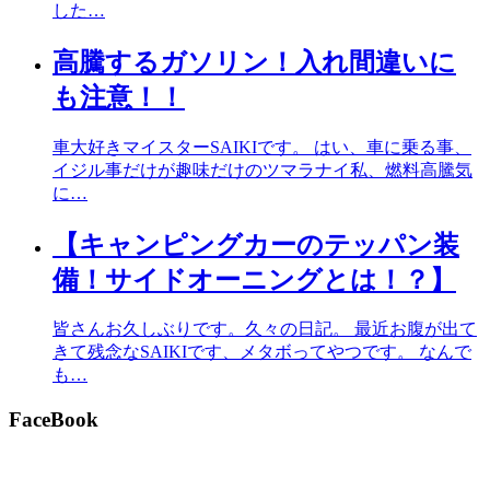
した…
高騰するガソリン！入れ間違いに
も注意！！
車大好きマイスターSAIKIです。 はい、車に乗る事、
イジル事だけが趣味だけのツマラナイ私、燃料高騰気
に…
【キャンピングカーのテッパン装
備！サイドオーニングとは！？】
皆さんお久しぶりです。久々の日記。 最近お腹が出て
きて残念なSAIKIです、メタボってやつです。 なんで
も…
FaceBook