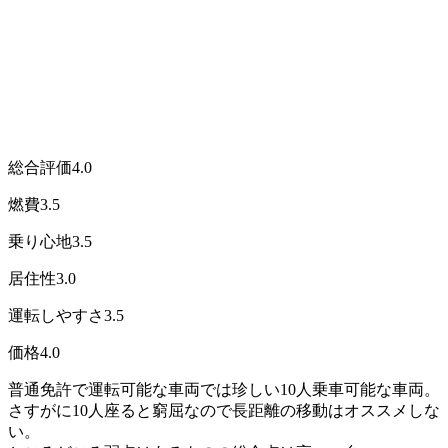
総合評価
4.0
燃費
3.5
乗り心地
3.5
居住性
3.0
運転しやすさ
3.5
価格
4.0
普通免許で運転可能な車両では珍しい10人乗車可能な車両。
さすがに10人座ると窮屈なので長距離の移動はオススメしな
い。