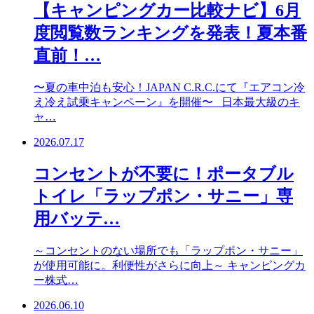
【キャンピングカー比較ナビ】6月
度閲覧数ランキングを発表！夏本番
直前！…
〜夏の車中泊も安心！JAPAN C.R.C.にて『エアコン冷
え冷え試乗キャンペーン』を開催〜 日本最大級のキ
ャ…
2026.07.17
コンセントが不要に！ポータブル
トイレ「ラップポン・サニー」専
用バッテ…
～コンセントのない場所でも「ラップポン・サニー」
が使用可能に。利便性がさらに向上～ キャンピングカ
ー株式…
2026.06.10