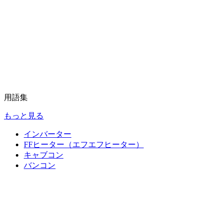
用語集
もっと見る
インバーター
FFヒーター（エフエフヒーター）
キャブコン
バンコン