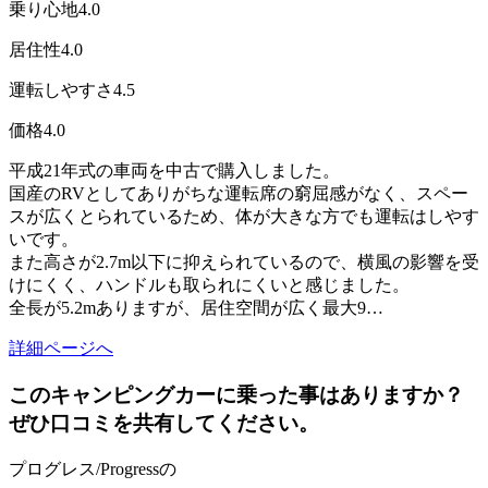
乗り心地
4.0
居住性
4.0
運転しやすさ
4.5
価格
4.0
平成21年式の車両を中古で購入しました。
国産のRVとしてありがちな運転席の窮屈感がなく、スペー
スが広くとられているため、体が大きな方でも運転はしやす
いです。
また高さが2.7m以下に抑えられているので、横風の影響を受
けにくく、ハンドルも取られにくいと感じました。
全長が5.2mありますが、居住空間が広く最大9…
詳細ページへ
このキャンピングカーに乗った事はありますか？
ぜひ口コミを共有してください。
プログレス/Progressの