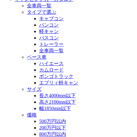
全車両一覧
タイプで選ぶ
キャブコン
バンコン
軽キャン
バスコン
トレーラー
全車両一覧
ベース車
ハイエース
カムロード
ボンゴトラック
エブリィ軽キャン
サイズ
長さ4000mm以下
高さ2100mm以下
幅1850mm以下
価格
500万円以内
200万円以下
800万円以内