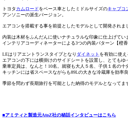
トヨタ
カムロード
をベース車としたミドルサイズの
キャブコ
アンソニーの派生バージョン。
エアコンを搭載する事を前提としたモデルとして開発されま
内装は木材をふんだんに使いナチュラルな印象に仕上げてい
インテリアコーディネーターによる3つの内装パターン【橙
LEはリアエントランスタイプとなり
ダイネット
を有効に使え
エアコンの下には横掛けのサイドシートを設置し、とてもゆ
乗車定員は、なんと！10名。就寝も大人５名、子供１名の十
キッチンには省スペースながらも89Lの大きな冷蔵庫を効率
季節を問わず長期旅行を可能とした納得のモデルとなってま
■アミティと製造元AtoZ社の秘話インタビューはこちら