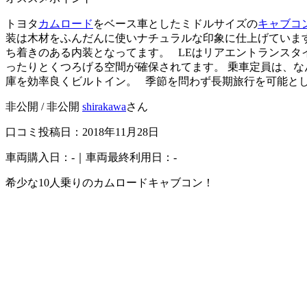
トヨタ
カムロード
をベース車としたミドルサイズの
キャブコ
装は木材をふんだんに使いナチュラルな印象に仕上げていま
ち着きのある内装となってます。 LEはリアエントランスタ
ったりとくつろげる空間が確保されてます。 乗車定員は、な
庫を効率良くビルトイン。 季節を問わず長期旅行を可能
非公開 / 非公開
shirakawa
さん
口コミ投稿日：2018年11月28日
車両購入日：-｜車両最終利用日：-
希少な10人乗りのカムロードキャブコン！