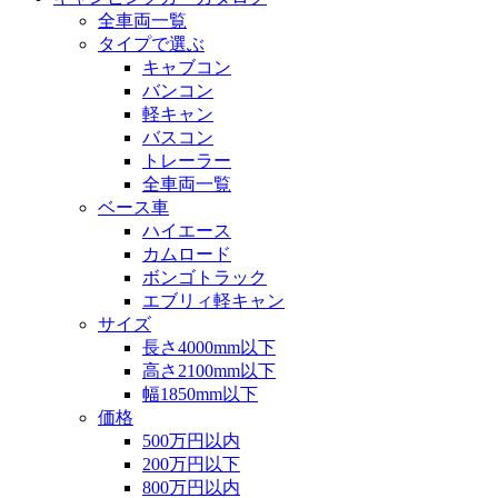
全車両一覧
タイプで選ぶ
キャブコン
バンコン
軽キャン
バスコン
トレーラー
全車両一覧
ベース車
ハイエース
カムロード
ボンゴトラック
エブリィ軽キャン
サイズ
長さ4000mm以下
高さ2100mm以下
幅1850mm以下
価格
500万円以内
200万円以下
800万円以内