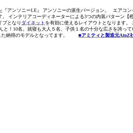
ン
『アンソニーLE』 アンソニーの派生バージョン。 エアコ
す。 インテリアコーディネーターによる3つの内装パターン【
イプとなり
ダイネット
を有効に使えるレイアウトとなります。
んと！10名。就寝も大人５名、子供１名の十分な広さを誇ってい
とした納得のモデルとなってます。
■アミティと製造元Ato