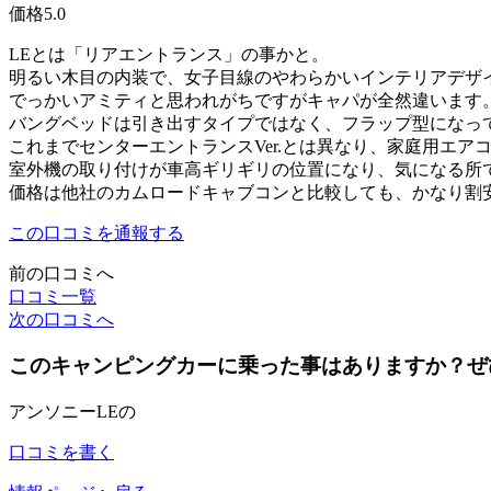
価格
5.0
LEとは「リアエントランス」の事かと。
明るい木目の内装で、女子目線のやわらかいインテリアデザ
でっかいアミティと思われがちですがキャパが全然違います
バングベッドは引き出すタイプではなく、フラップ型になっ
これまでセンターエントランスVer.とは異なり、家庭用エア
室外機の取り付けが車高ギリギリの位置になり、気になる所
価格は他社のカムロードキャブコンと比較しても、かなり割
この口コミを通報する
前の口コミへ
口コミ一覧
次の口コミへ
このキャンピングカーに乗った事はありますか？ぜ
アンソニーLEの
口コミを書く