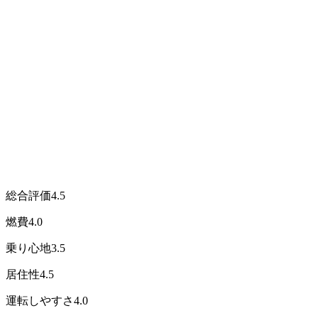
総合評価
4.5
燃費
4.0
乗り心地
3.5
居住性
4.5
運転しやすさ
4.0