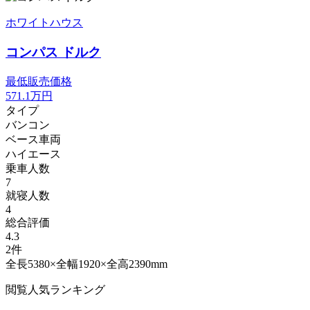
ホワイトハウス
コンパス ドルク
最低販売価格
571.1
万円
タイプ
バンコン
ベース車両
ハイエース
乗車人数
7
就寝人数
4
総合評価
4.3
2件
全長5380×全幅1920×全高2390mm
閲覧人気ランキング