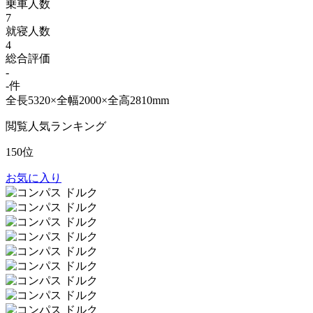
乗車人数
7
就寝人数
4
総合評価
-
-件
全長5320×全幅2000×全高2810mm
閲覧人気ランキング
150位
お気に入り