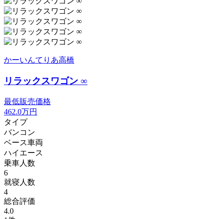
かーいんてりあ高橋
リラックスワゴン ∞
最低販売価格
462.0
万円
タイプ
バンコン
ベース車両
ハイエース
乗車人数
6
就寝人数
4
総合評価
4.0