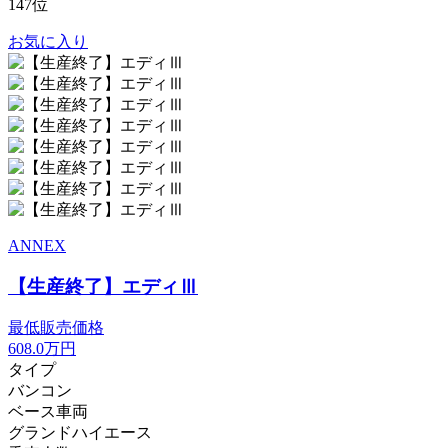
147位
お気に入り
ANNEX
【生産終了】エディⅢ
最低販売価格
608.0
万円
タイプ
バンコン
ベース車両
グランドハイエース