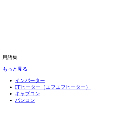
用語集
もっと見る
インバーター
FFヒーター（エフエフヒーター）
キャブコン
バンコン