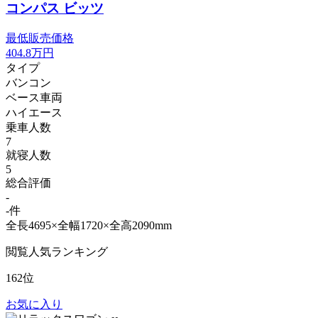
コンパス ビッツ
最低販売価格
404.8
万円
タイプ
バンコン
ベース車両
ハイエース
乗車人数
7
就寝人数
5
総合評価
-
-件
全長4695×全幅1720×全高2090mm
閲覧人気ランキング
162位
お気に入り