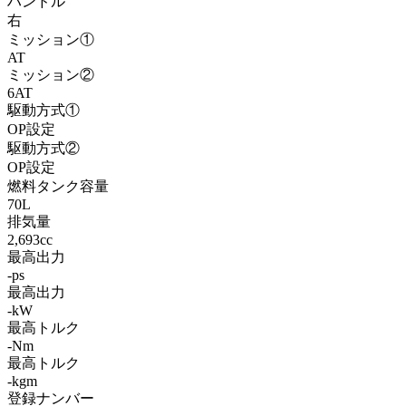
ハンドル
右
ミッション①
AT
ミッション②
6AT
駆動方式①
OP設定
駆動方式②
OP設定
燃料タンク容量
70L
排気量
2,693cc
最高出力
-ps
最高出力
-kW
最高トルク
-Nm
最高トルク
-kgm
登録ナンバー