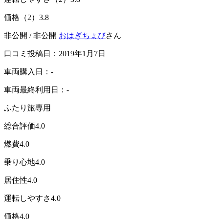
価格（2）
3.8
非公開 / 非公開
おはぎちょび
さん
口コミ投稿日：2019年1月7日
車両購入日：-
車両最終利用日：-
ふたり旅専用
総合評価
4.0
燃費
4.0
乗り心地
4.0
居住性
4.0
運転しやすさ
4.0
価格
4.0