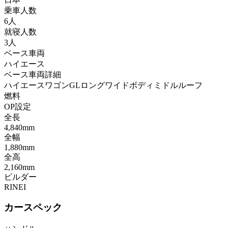
乗車人数
6人
就寝人数
3人
ベース車両
ハイエース
ベース車両詳細
ハイエースワゴンGLロングワイドボディミドルルーフ
燃料
OP設定
全長
4,840mm
全幅
1,880mm
全高
2,160mm
ビルダー
RINEI
カースペック