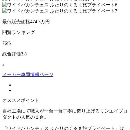
最低販売価格
474.3
万円
閲覧
ランキング
76
位
総合評価
3.8
2
メーカー車両情報ページ
オススメポイント
自社工場にて職人が一台一台丁寧に造り上げるリンエイプロ
ダクトの人気の１台。
「ワイドバカンチェス ふたりのくるま旅プライベート」は