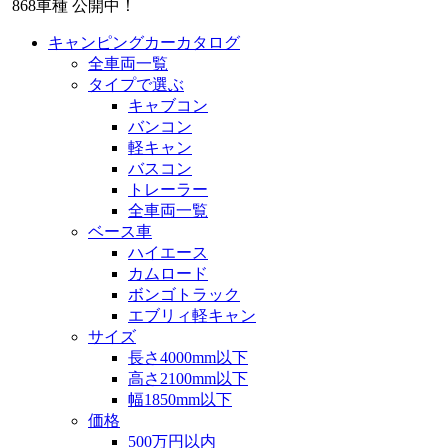
868
車種 公開中！
キャンピングカーカタログ
全車両一覧
タイプで選ぶ
キャブコン
バンコン
軽キャン
バスコン
トレーラー
全車両一覧
ベース車
ハイエース
カムロード
ボンゴトラック
エブリィ軽キャン
サイズ
長さ4000mm以下
高さ2100mm以下
幅1850mm以下
価格
500万円以内