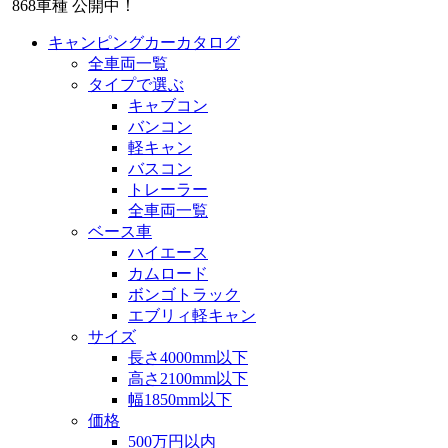
868
車種 公開中！
キャンピングカーカタログ
全車両一覧
タイプで選ぶ
キャブコン
バンコン
軽キャン
バスコン
トレーラー
全車両一覧
ベース車
ハイエース
カムロード
ボンゴトラック
エブリィ軽キャン
サイズ
長さ4000mm以下
高さ2100mm以下
幅1850mm以下
価格
500万円以内