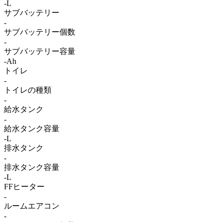
-L
サブバッテリー
-
サブバッテリー個数
-
サブバッテリー容量
-Ah
トイレ
-
トイレの種類
-
給水タンク
-
給水タンク容量
-L
排水タンク
-
排水タンク容量
-L
FFヒーター
-
ルームエアコン
-