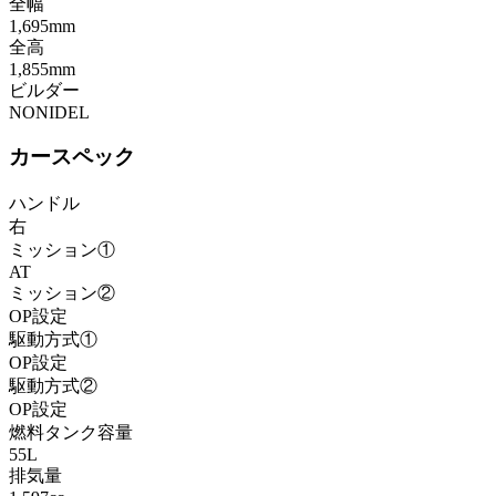
全幅
1,695mm
全高
1,855mm
ビルダー
NONIDEL
カースペック
ハンドル
右
ミッション①
AT
ミッション②
OP設定
駆動方式①
OP設定
駆動方式②
OP設定
燃料タンク容量
55L
排気量