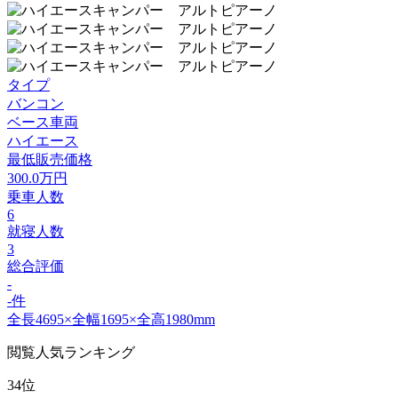
タイプ
バンコン
ベース車両
ハイエース
最低販売価格
300.0
万円
乗車人数
6
就寝人数
3
総合評価
-
-件
全長4695×全幅1695×全高1980mm
閲覧人気ランキング
34位