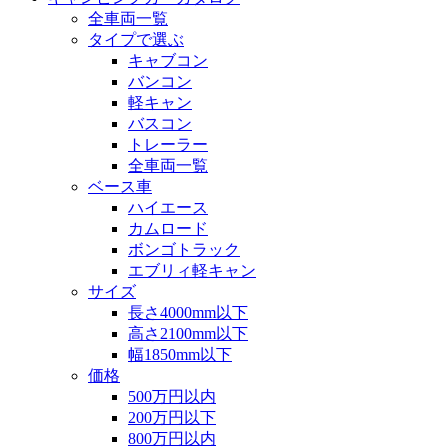
全車両一覧
タイプで選ぶ
キャブコン
バンコン
軽キャン
バスコン
トレーラー
全車両一覧
ベース車
ハイエース
カムロード
ボンゴトラック
エブリィ軽キャン
サイズ
長さ4000mm以下
高さ2100mm以下
幅1850mm以下
価格
500万円以内
200万円以下
800万円以内