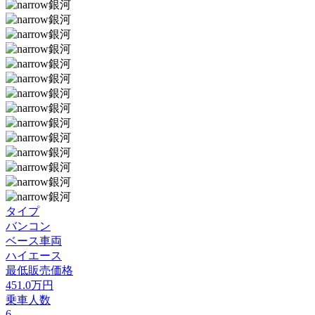
タイプ
バンコン
ベース車両
ハイエース
最低販売価格
451.0
万円
乗車人数
6