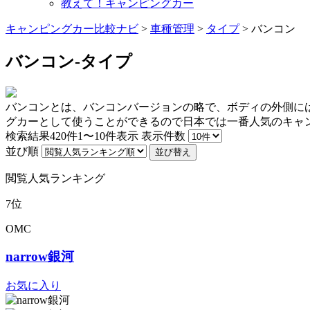
教えて！キャンピングカー
キャンピングカー比較ナビ
>
車種管理
>
タイプ
>
バンコン
バンコン-タイプ
バンコンとは、バンコンバージョンの略で、ボディの外側に
グカーとして使うことができるので日本では一番人気のキャ
検索結果
420
件1〜10件表示
表示件数
並び順
並び替え
閲覧人気ランキング
7位
OMC
narrow銀河
お気に入り