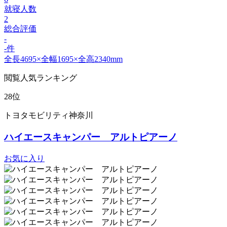
就寝人数
2
総合評価
-
-件
全長4695×全幅1695×全高2340mm
閲覧人気ランキング
28位
トヨタモビリティ神奈川
ハイエースキャンパー アルトピアーノ
お気に入り