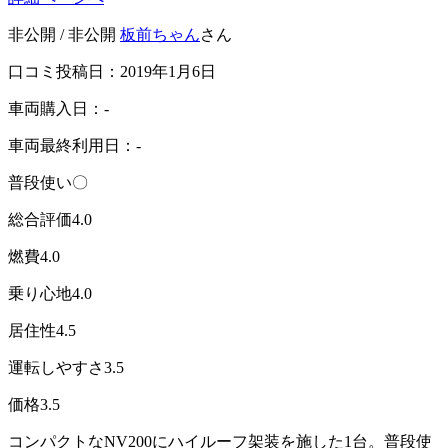
非公開 / 非公開
板前ちゃん
さん
口コミ投稿日：2019年1月6日
車両購入日：-
車両最終利用日：-
普段使い〇
総合評価
4.0
燃費
4.0
乗り心地
4.0
居住性
4.5
運転しやすさ
3.5
価格
3.5
コンパクトなNV200にハイルーフ架装を施した1台。普段使