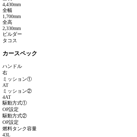
4,430mm
全幅
1,700mm
全高
2,330mm
ビルダー
タコス
カースペック
ハンドル
右
ミッション①
AT
ミッション②
4AT
駆動方式①
OP設定
駆動方式②
OP設定
燃料タンク容量
43L