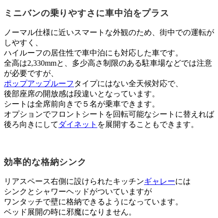
ミニバンの乗りやすさに車中泊をプラス
ノーマル仕様に近いスマートな外観のため、街中での運転が
しやすく、
ハイルーフの居住性で車中泊にも対応した車です。
全高は2,330mmと、多少高さ制限のある駐車場などでは注意
が必要ですが、
ポップアップルーフ
タイプにはない全天候対応で、
後部座席の開放感は段違いとなっています。
シートは全席前向きで５名が乗車できます。
オプションでフロントシートを回転可能なシートに替えれば
後ろ向きにして
ダイネット
を展開することもできます。
効率的な格納シンク
リアスペース右側に設けられたキッチン
ギャレー
には
シンクとシャワーヘッドがついていますが
ワンタッチで壁に格納できるようになっています。
ベッド展開の時に邪魔になりません。