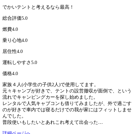
でかいテントと考えるなら最高！
総合評価
5.0
燃費
4.0
乗り心地
4.0
居住性
4.0
運転しやすさ
5.0
価格
4.0
家族４人(小学生の子供2人)で使用してます。
元々キャンプが好きで、テントの設営撤収が面倒で、という
流れでキャンピングカーを探し始めました。
レンタルで人気キャブコンも借りてみましたが、外で過ごす
のが好きで車内では寝るだけでの我が家にはフィットしませ
んでした。
普段使いもしたいとあれこれ考えて出会った…
詳細ページへ