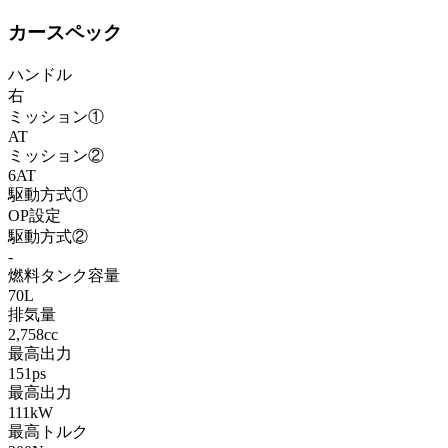
カースペック
ハンドル
右
ミッション①
AT
ミッション②
6AT
駆動方式①
OP設定
駆動方式②
-
燃料タンク容量
70L
排気量
2,758cc
最高出力
151ps
最高出力
111kW
最高トルク