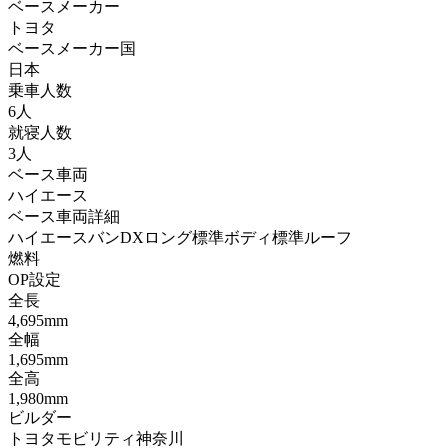
ベースメーカー
トヨタ
ベースメーカー国
日本
乗車人数
6人
就寝人数
3人
ベース車両
ハイエース
ベース車両詳細
ハイエースバンDXロング標準ボディ標準ルーフ
燃料
OP設定
全長
4,695mm
全幅
1,695mm
全高
1,980mm
ビルダー
トヨタモビリティ神奈川