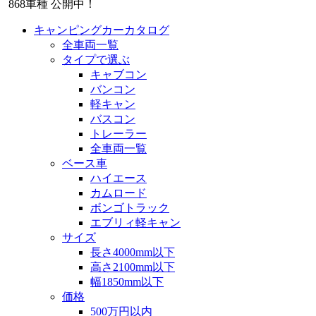
868
車種 公開中！
キャンピングカーカタログ
全車両一覧
タイプで選ぶ
キャブコン
バンコン
軽キャン
バスコン
トレーラー
全車両一覧
ベース車
ハイエース
カムロード
ボンゴトラック
エブリィ軽キャン
サイズ
長さ4000mm以下
高さ2100mm以下
幅1850mm以下
価格
500万円以内