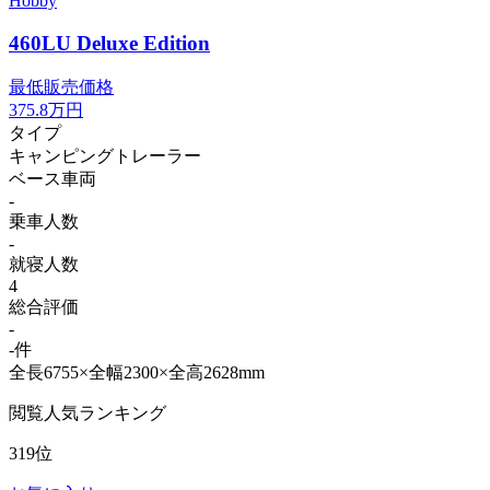
Hobby
460LU Deluxe Edition
最低販売価格
375.8
万円
タイプ
キャンピングトレーラー
ベース車両
-
乗車人数
-
就寝人数
4
総合評価
-
-件
全長6755×全幅2300×全高2628mm
閲覧人気ランキング
319位