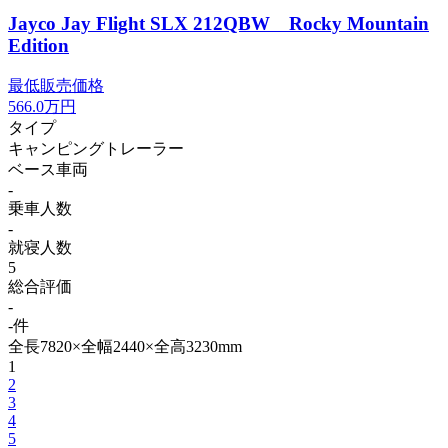
Jayco Jay Flight SLX 212QBW Rocky Mountain
Edition
最低販売価格
566.0
万円
タイプ
キャンピングトレーラー
ベース車両
-
乗車人数
-
就寝人数
5
総合評価
-
-件
全長7820×全幅2440×全高3230mm
1
2
3
4
5