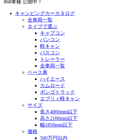
868
車種 公開中！
キャンピングカーカタログ
全車両一覧
タイプで選ぶ
キャブコン
バンコン
軽キャン
バスコン
トレーラー
全車両一覧
ベース車
ハイエース
カムロード
ボンゴトラック
エブリィ軽キャン
サイズ
長さ4000mm以下
高さ2100mm以下
幅1850mm以下
価格
500万円以内