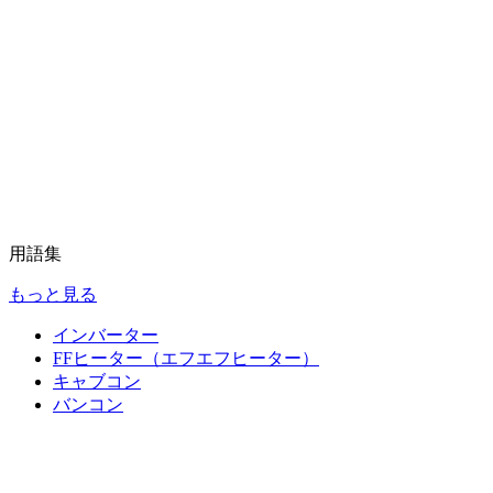
用語集
もっと見る
インバーター
FFヒーター（エフエフヒーター）
キャブコン
バンコン