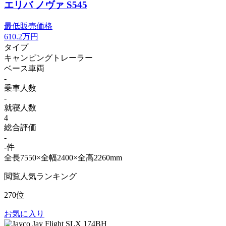
エリバ ノヴァ S545
最低販売価格
610.2
万円
タイプ
キャンピングトレーラー
ベース車両
-
乗車人数
-
就寝人数
4
総合評価
-
-件
全長7550×全幅2400×全高2260mm
閲覧人気ランキング
270位
お気に入り