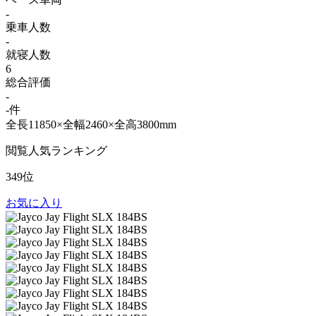
-
乗車人数
-
就寝人数
6
総合評価
-
-件
全長11850×全幅2460×全高3800mm
閲覧人気ランキング
349位
お気に入り