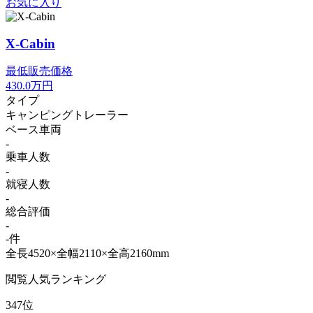
お気に入り
X-Cabin
最低販売価格
430.0
万円
タイプ
キャンピングトレーラー
ベース車両
-
乗車人数
-
就寝人数
-
総合評価
-
-件
全長4520×全幅2110×全高2160mm
閲覧人気ランキング
347位