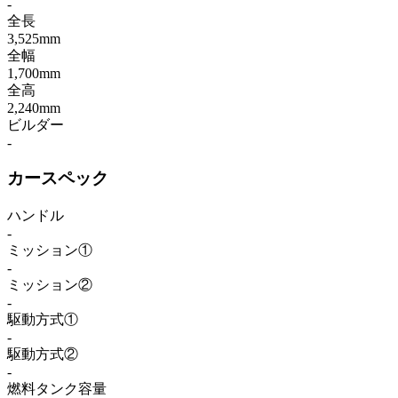
-
全長
3,525mm
全幅
1,700mm
全高
2,240mm
ビルダー
-
カースペック
ハンドル
-
ミッション①
-
ミッション②
-
駆動方式①
-
駆動方式②
-
燃料タンク容量