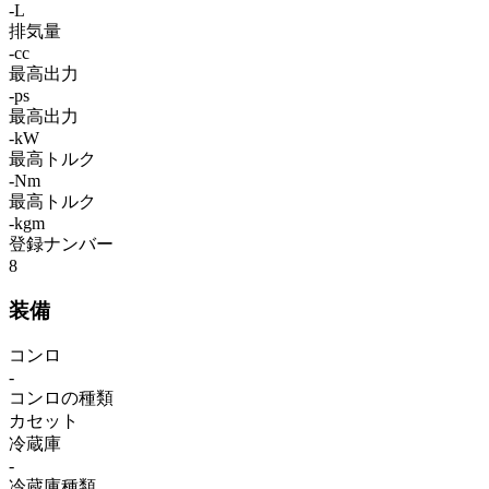
-L
排気量
-cc
最高出力
-ps
最高出力
-kW
最高トルク
-Nm
最高トルク
-kgm
登録ナンバー
8
装備
コンロ
-
コンロの種類
カセット
冷蔵庫
-
冷蔵庫種類