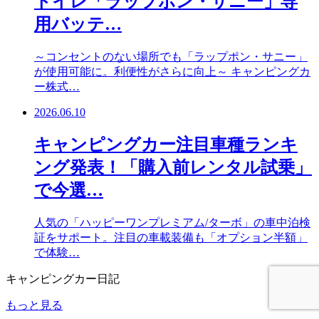
トイレ「ラップポン・サニー」専
用バッテ…
～コンセントのない場所でも「ラップポン・サニー」
が使用可能に。利便性がさらに向上～ キャンピングカ
ー株式…
2026.06.10
キャンピングカー注目車種ランキ
ング発表！「購入前レンタル試乗」
で今選…
人気の「ハッピーワンプレミアム/ターボ」の車中泊検
証をサポート。注目の車載装備も「オプション半額」
で体験…
キャンピングカー日記
もっと見る