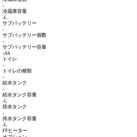
-
冷蔵庫容量
-L
サブバッテリー
-
サブバッテリー個数
-
サブバッテリー容量
-Ah
トイレ
-
トイレの種類
-
給水タンク
-
給水タンク容量
-L
排水タンク
-
排水タンク容量
-L
FFヒーター
オプション