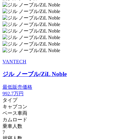
VANTECH
ジル ノーブル/ZiL Noble
最低販売価格
992.7
万円
タイプ
キャブコン
ベース車両
カムロード
乗車人数
7
就寝人数