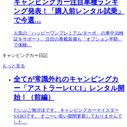
キャンピングカー注目車種ランキ
ング発表！「購入前レンタル試乗」
で今選…
人気の「ハッピーワンプレミアム/ターボ」の車中泊検
証をサポート。注目の車載装備も「オプション半額」
で体験…
キャンピングカー日記
もっと見る
全てが常識外れのキャンピングカ
ー「アストラーレCC1」レンタル開
始！（前編）
だいぶご無沙汰です。 キャンピングカーマイスター
SAIKIです。 すごーい長い期間更新しておりませんで
した…