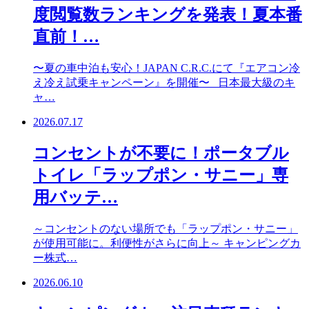
度閲覧数ランキングを発表！夏本番
直前！…
〜夏の車中泊も安心！JAPAN C.R.C.にて『エアコン冷
え冷え試乗キャンペーン』を開催〜 日本最大級のキ
ャ…
2026.07.17
コンセントが不要に！ポータブル
トイレ「ラップポン・サニー」専
用バッテ…
～コンセントのない場所でも「ラップポン・サニー」
が使用可能に。利便性がさらに向上～ キャンピングカ
ー株式…
2026.06.10