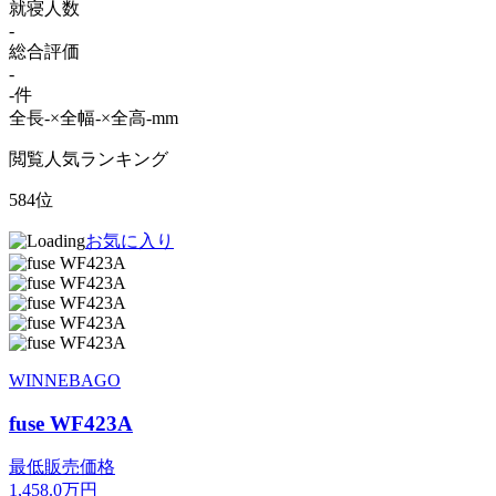
就寝人数
-
総合評価
-
-件
全長-×全幅-×全高-mm
閲覧人気ランキング
584位
お気に入り
WINNEBAGO
fuse WF423A
最低販売価格
1,458.0
万円