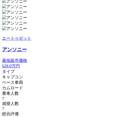
エートゥゼット
アンソニー
最低販売価格
628.0
万円
タイプ
キャブコン
ベース車両
カムロード
乗車人数
7
就寝人数
7
総合評価