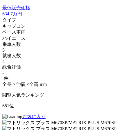
最低販売価格
634.7
万円
タイプ
キャブコン
ベース車両
ハイエース
乗車人数
5
就寝人数
4
総合評価
-
-件
全長-×全幅-×全高-mm
閲覧人気ランキング
651位
お気に入り