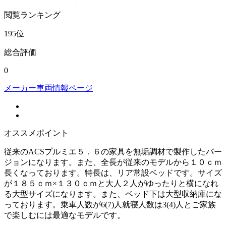
閲覧
ランキング
195
位
総合評価
0
メーカー車両情報ページ
オススメポイント
従来のACSプルミエ５．６の家具を無垢調材で製作したバー
ジョンになります。また、全長が従来のモデルから１０ｃｍ
長くなっております。特長は、リア常設ベッドです。サイズ
が１８５ｃｍ×１３０ｃｍと大人２人がゆったりと横になれ
る大型サイズになります。また、ベッド下は大型収納庫にな
っております。乗車人数が6(7)人就寝人数は3(4)人とご家族
で楽しむには最適なモデルです。