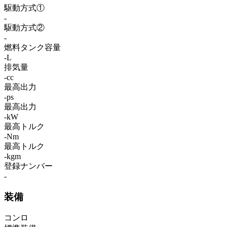
駆動方式①
-
駆動方式②
-
燃料タンク容量
-L
排気量
-cc
最高出力
-ps
最高出力
-kW
最高トルク
-Nm
最高トルク
-kgm
登録ナンバー
-
装備
コンロ