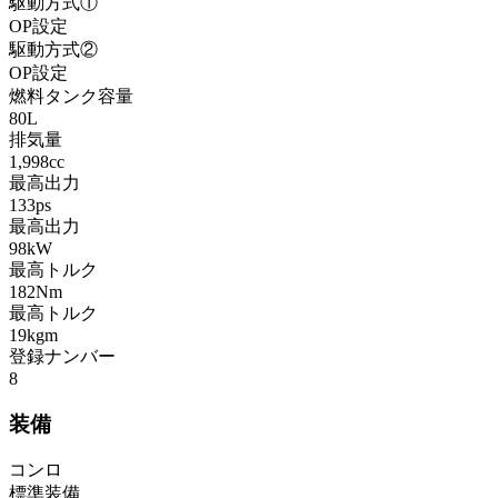
駆動方式①
OP設定
駆動方式②
OP設定
燃料タンク容量
80L
排気量
1,998cc
最高出力
133ps
最高出力
98kW
最高トルク
182Nm
最高トルク
19kgm
登録ナンバー
8
装備
コンロ
標準装備