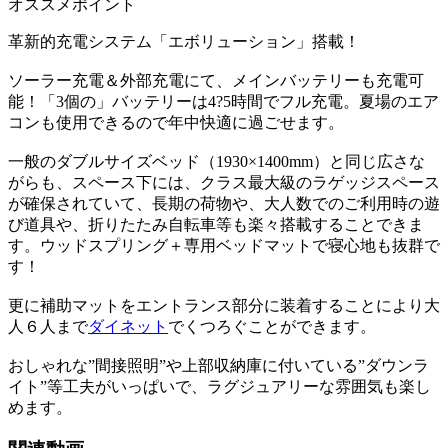
オススメポイント
革新的充電システム「エボリューション」搭載！
ソーラー充電＆外部充電にて、メインバッテリーも充電可
能！「3個の」バッテリーは4?5時間でフル充電。夏場のエア
コンも使用できるので年中快適に過ごせます。
一般のダブルサイズベッド（1930×1400mm）と同じ広さな
がらも、スペース下には、クラス最大級のラゲッジスペース
が確保されていて、長期の荷物や、大人数でのご利用時の遊
び道具や、折りたたみ自転車等も楽々搭載することできま
す。ウッドスプリング＋専用ベッドマットで寝心地も抜群で
す！
更に補助マットをエントランス部分に装着することにより大
人６人まで
ダイネット
でくつろぐことができます。
おしゃれな”間接照明”や上部収納庫に付いている”ダウンラ
イト”等工夫がいっぱいで、ラグジュアリーな雰囲気も楽し
めます。