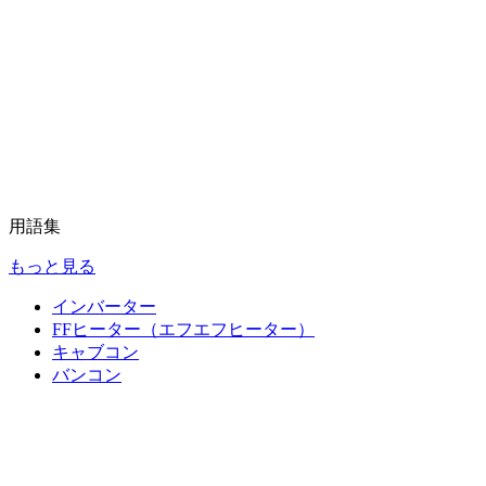
用語集
もっと見る
インバーター
FFヒーター（エフエフヒーター）
キャブコン
バンコン