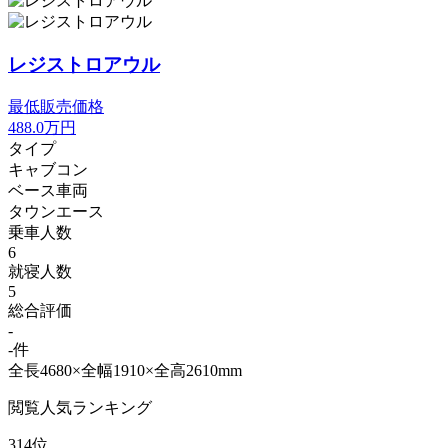
レジストロアウル
最低販売価格
488.0
万円
タイプ
キャブコン
ベース車両
タウンエース
乗車人数
6
就寝人数
5
総合評価
-
-件
全長4680×全幅1910×全高2610mm
閲覧人気ランキング
314位