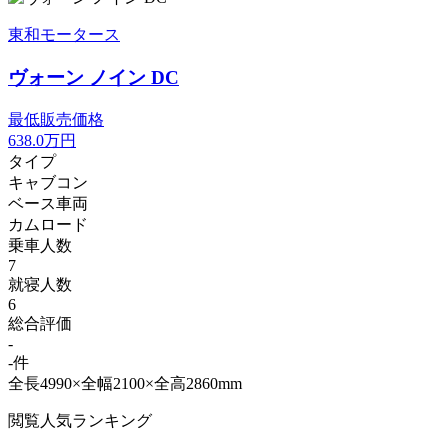
東和モータース
ヴォーン ノイン DC
最低販売価格
638.0
万円
タイプ
キャブコン
ベース車両
カムロード
乗車人数
7
就寝人数
6
総合評価
-
-件
全長4990×全幅2100×全高2860mm
閲覧人気ランキング