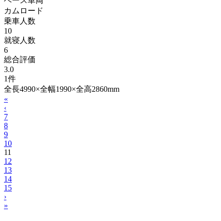
ベース車両
カムロード
乗車人数
10
就寝人数
6
総合評価
3.0
1件
全長4990×全幅1990×全高2860mm
«
‹
7
8
9
10
11
12
13
14
15
›
»