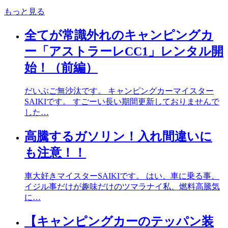
もっと見る
全てが常識外れのキャンピングカ
ー「アストラーレCC1」レンタル開
始！（前編）
だいぶご無沙汰です。 キャンピングカーマイスター
SAIKIです。 すごーい長い期間更新しておりませんで
した…
高騰するガソリン！入れ間違いに
も注意！！
車大好きマイスターSAIKIです。 はい、車に乗る事、
イジル事だけが趣味だけのツマラナイ私、燃料高騰気
に…
【キャンピングカーのテッパン装