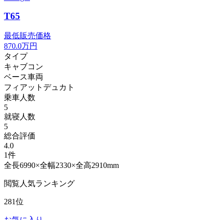
T65
最低販売価格
870.0
万円
タイプ
キャブコン
ベース車両
フィアットデュカト
乗車人数
5
就寝人数
5
総合評価
4.0
1件
全長6990×全幅2330×全高2910mm
閲覧人気ランキング
281位
お気に入り