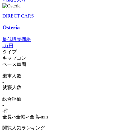
DIRECT CARS
Osteria
最低販売価格
-
万円
タイプ
キャブコン
ベース車両
-
乗車人数
-
就寝人数
-
総合評価
-
-件
全長-×全幅-×全高-mm
閲覧人気ランキング