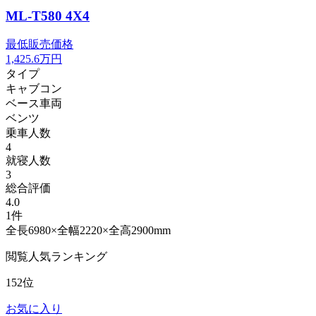
ML-T580 4X4
最低販売価格
1,425.6
万円
タイプ
キャブコン
ベース車両
ベンツ
乗車人数
4
就寝人数
3
総合評価
4.0
1件
全長6980×全幅2220×全高2900mm
閲覧人気ランキング
152位
お気に入り