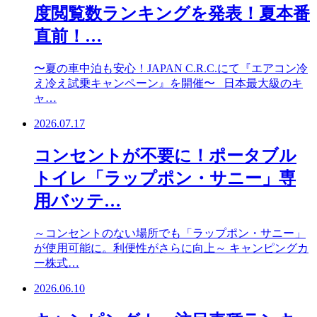
度閲覧数ランキングを発表！夏本番
直前！…
〜夏の車中泊も安心！JAPAN C.R.C.にて『エアコン冷
え冷え試乗キャンペーン』を開催〜 日本最大級のキ
ャ…
2026.07.17
コンセントが不要に！ポータブル
トイレ「ラップポン・サニー」専
用バッテ…
～コンセントのない場所でも「ラップポン・サニー」
が使用可能に。利便性がさらに向上～ キャンピングカ
ー株式…
2026.06.10