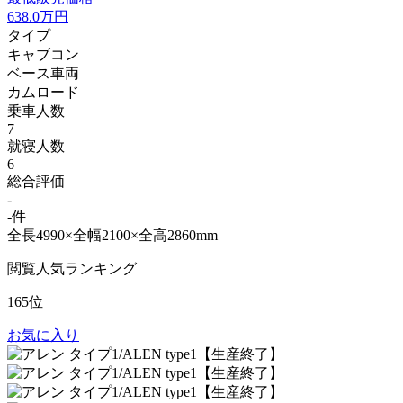
638.0
万円
タイプ
キャブコン
ベース車両
カムロード
乗車人数
7
就寝人数
6
総合評価
-
-件
全長4990×全幅2100×全高2860mm
閲覧人気ランキング
165位
お気に入り