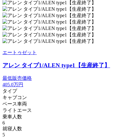
エートゥゼット
アレン タイプ1/ALEN type1【生産終了】
最低販売価格
405.0
万円
タイプ
キャブコン
ベース車両
ライトエース
乗車人数
6
就寝人数
5