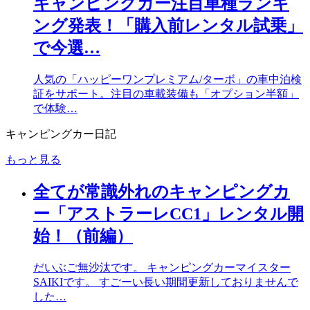
キャンピングカー注目車種ランキ
ング発表！「購入前レンタル試乗」
で今選…
人気の「ハッピーワンプレミアム/ターボ」の車中泊検
証をサポート。注目の車載装備も「オプション半額」
で体験…
キャンピングカー日記
もっと見る
全てが常識外れのキャンピングカ
ー「アストラーレCC1」レンタル開
始！（前編）
だいぶご無沙汰です。 キャンピングカーマイスター
SAIKIです。 すごーい長い期間更新しておりませんで
した…