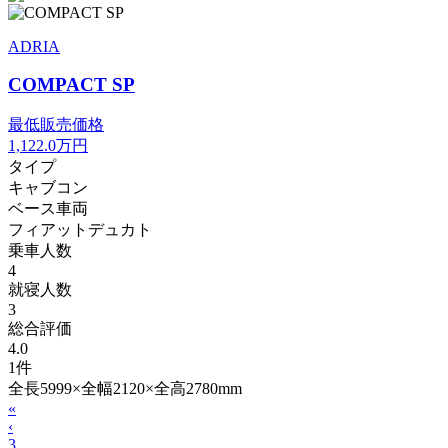
ADRIA
COMPACT SP
最低販売価格
1,122.0
万円
タイプ
キャブコン
ベース車両
フィアットデュカト
乗車人数
4
就寝人数
3
総合評価
4.0
1件
全長5999×全幅2120×全高2780mm
«
‹
3