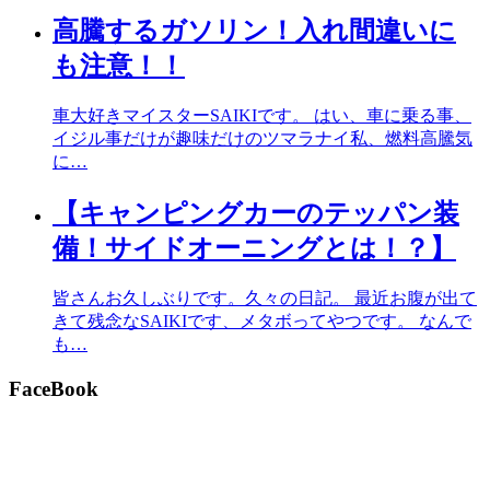
高騰するガソリン！入れ間違いに
も注意！！
車大好きマイスターSAIKIです。 はい、車に乗る事、
イジル事だけが趣味だけのツマラナイ私、燃料高騰気
に…
【キャンピングカーのテッパン装
備！サイドオーニングとは！？】
皆さんお久しぶりです。久々の日記。 最近お腹が出て
きて残念なSAIKIです、メタボってやつです。 なんで
も…
FaceBook