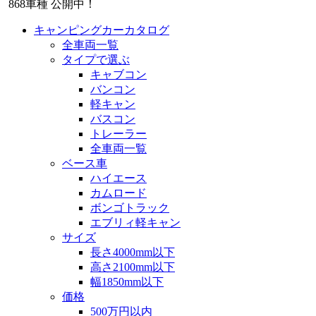
868
車種 公開中！
キャンピングカーカタログ
全車両一覧
タイプで選ぶ
キャブコン
バンコン
軽キャン
バスコン
トレーラー
全車両一覧
ベース車
ハイエース
カムロード
ボンゴトラック
エブリィ軽キャン
サイズ
長さ4000mm以下
高さ2100mm以下
幅1850mm以下
価格
500万円以内