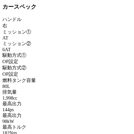
カースペック
ハンドル
右
ミッション①
AT
ミッション②
6AT
駆動方式①
OP設定
駆動方式②
OP設定
燃料タンク容量
80L
排気量
1,998cc
最高出力
144ps
最高出力
98kW
最高トルク
182Nm