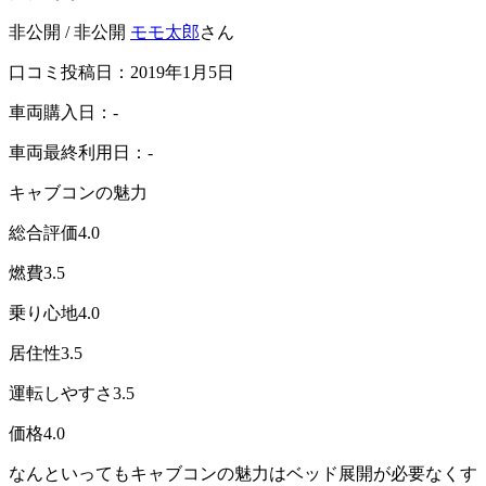
非公開 / 非公開
モモ太郎
さん
口コミ投稿日：2019年1月5日
車両購入日：-
車両最終利用日：-
キャブコンの魅力
総合評価
4.0
燃費
3.5
乗り心地
4.0
居住性
3.5
運転しやすさ
3.5
価格
4.0
なんといってもキャブコンの魅力はベッド展開が必要なくす