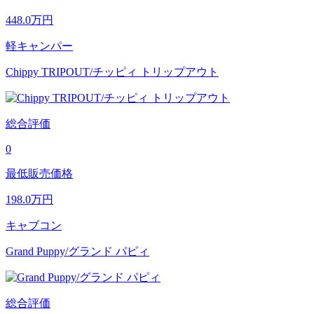
448.0
万円
軽キャンパー
Chippy TRIPOUT/チッピィ トリップアウト
総合評価
0
最低販売価格
198.0
万円
キャブコン
Grand Puppy/グランド パピィ
総合評価