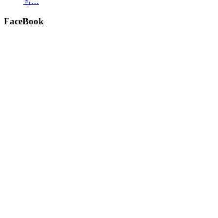
も…
FaceBook