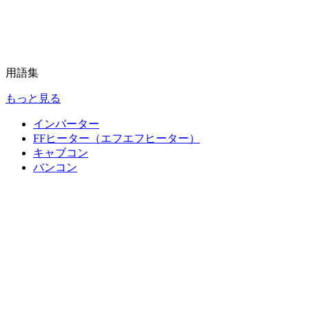
用語集
もっと見る
インバーター
FFヒーター（エフエフヒーター）
キャブコン
バンコン