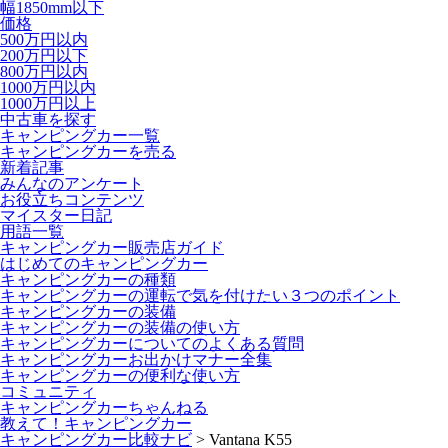
幅1850mm以下
価格
500万円以内
200万円以下
800万円以内
1000万円以内
1000万円以上
中古車を探す
キャンピングカー一覧
キャンピングカーを売る
新着記事
みんなのアンケート
お役立ちコンテンツ
マイスター日記
用語一覧
キャンピングカー販売店ガイド
はじめてのキャンピングカー
キャンピングカーの種類
キャンピングカーの運転で気を付けたい３つのポイント
キャンピングカーの装備
キャンピングカーの装備の使い方
キャンピングカーについてのよくある質問
キャンピングカーお出かけマナー全集
キャンピングカーの便利な使い方
コミュニティ
キャンピングカーちゃんねる
教えて！キャンピングカー
キャンピングカー比較ナビ
>
Vantana K55