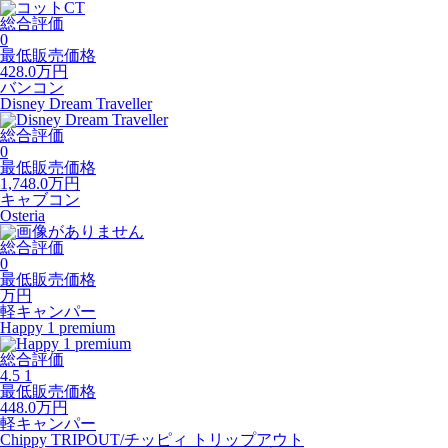
総合評価
0
最低販売価格
428.0
万円
バンコン
Disney Dream Traveller
総合評価
0
最低販売価格
1,748.0
万円
キャブコン
Osteria
総合評価
0
最低販売価格
万円
軽キャンパー
Happy 1 premium
総合評価
4.5
1
最低販売価格
448.0
万円
軽キャンパー
Chippy TRIPOUT/チッピィ トリップアウト