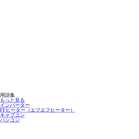
用語集
もっと見る
インバーター
FFヒーター（エフエフヒーター）
キャブコン
バンコン