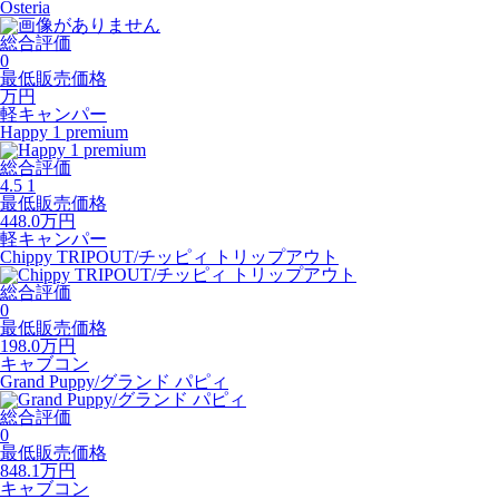
Osteria
総合評価
0
最低販売価格
万円
軽キャンパー
Happy 1 premium
総合評価
4.5
1
最低販売価格
448.0
万円
軽キャンパー
Chippy TRIPOUT/チッピィ トリップアウト
総合評価
0
最低販売価格
198.0
万円
キャブコン
Grand Puppy/グランド パピィ
総合評価
0
最低販売価格
848.1
万円
キャブコン