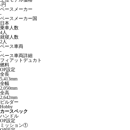
-円
ベースメーカー
-
ベースメーカー国
日本
乗車人数
4人
就寝人数
2人
ベース車両
-
ベース車両詳細
フィアットデュカト
燃料
OP設定
全長
5,413mm
全幅
2,050mm
全高
2,642mm
ビルダー
Hobby
カースペック
ハンドル
OP設定
ミッション①
OP設定