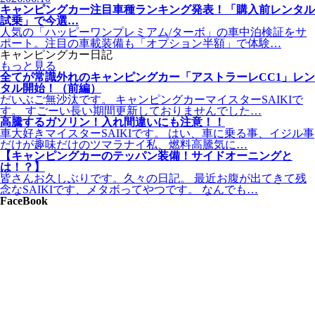
キャンピングカー注目車種ランキング発表！「購入前レンタル
試乗」で今選…
人気の「ハッピーワンプレミアム/ターボ」の車中泊検証をサ
ポート。注目の車載装備も「オプション半額」で体験…
キャンピングカー日記
もっと見る
全てが常識外れのキャンピングカー「アストラーレCC1」レン
タル開始！（前編）
だいぶご無沙汰です。 キャンピングカーマイスターSAIKIで
す。 すごーい長い期間更新しておりませんでした…
高騰するガソリン！入れ間違いにも注意！！
車大好きマイスターSAIKIです。 はい、車に乗る事、イジル事
だけが趣味だけのツマラナイ私、燃料高騰気に…
【キャンピングカーのテッパン装備！サイドオーニングと
は！？】
皆さんお久しぶりです。久々の日記。 最近お腹が出てきて残
念なSAIKIです、メタボってやつです。 なんでも…
FaceBook