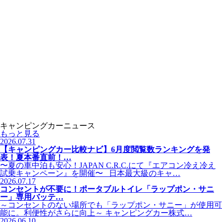
キャンピングカーニュース
もっと見る
2026.07.31
【キャンピングカー比較ナビ】6月度閲覧数ランキングを発
表！夏本番直前！…
〜夏の車中泊も安心！JAPAN C.R.C.にて『エアコン冷え冷え
試乗キャンペーン』を開催〜 日本最大級のキャ…
2026.07.17
コンセントが不要に！ポータブルトイレ「ラップポン・サニ
ー」専用バッテ…
～コンセントのない場所でも「ラップポン・サニー」が使用可
能に。利便性がさらに向上～ キャンピングカー株式…
2026.06.10