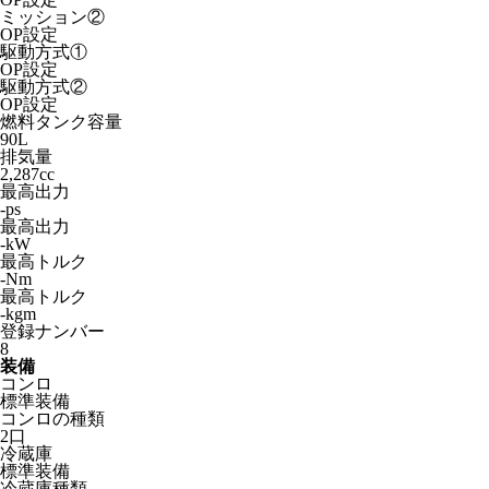
ミッション②
OP設定
駆動方式①
OP設定
駆動方式②
OP設定
燃料タンク容量
90L
排気量
2,287cc
最高出力
-ps
最高出力
-kW
最高トルク
-Nm
最高トルク
-kgm
登録ナンバー
8
装備
コンロ
標準装備
コンロの種類
2口
冷蔵庫
標準装備
冷蔵庫種類