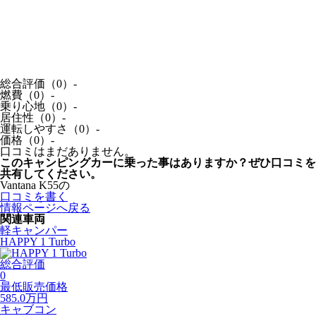
総合評価（0）
-
燃費（0）
-
乗り心地（0）
-
居住性（0）
-
運転しやすさ（0）
-
価格（0）
-
口コミはまだありません。
このキャンピングカーに乗った事はありますか？ぜひ口コミを
共有してください。
Vantana K55の
口コミを書く
情報ページへ戻る
関連車両
軽キャンパー
HAPPY 1 Turbo
総合評価
0
最低販売価格
585.0
万円
キャブコン