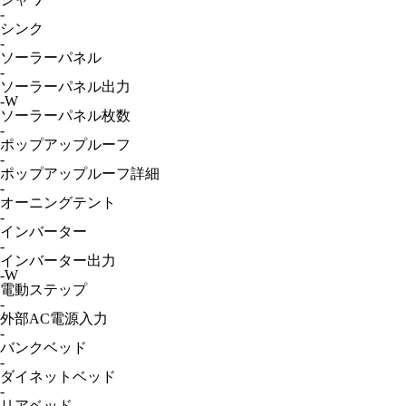
-
シンク
-
ソーラーパネル
-
ソーラーパネル出力
-W
ソーラーパネル枚数
-
ポップアップルーフ
-
ポップアップルーフ詳細
-
オーニングテント
-
インバーター
-
インバーター出力
-W
電動ステップ
-
外部AC電源入力
-
バンクベッド
-
ダイネットベッド
-
リアベッド