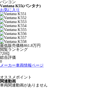
バンコン
Vantana K55
(バンタナ)
お気に入り
最低販売価格
861.8
万円
閲覧
ランキング
720
位
総合評価
0
メーカー車両情報ページ
オススメポイント
関連動画
車両関連動画がありません