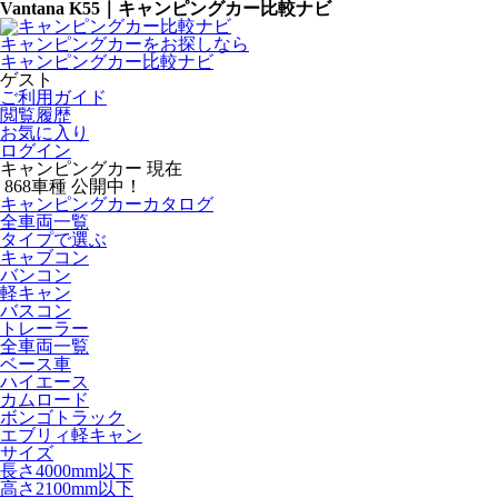
Vantana K55｜キャンピングカー比較ナビ
キャンピングカーをお探しなら
キャンピングカー比較ナビ
ゲスト
ご利用ガイド
閲覧履歴
お気に入り
ログイン
キャンピングカー 現在
868
車種 公開中！
キャンピングカーカタログ
全車両一覧
タイプで選ぶ
キャブコン
バンコン
軽キャン
バスコン
トレーラー
全車両一覧
ベース車
ハイエース
カムロード
ボンゴトラック
エブリィ軽キャン
サイズ
長さ4000mm以下
高さ2100mm以下