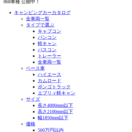
868
車種 公開中！
キャンピングカーカタログ
全車両一覧
タイプで選ぶ
キャブコン
バンコン
軽キャン
バスコン
トレーラー
全車両一覧
ベース車
ハイエース
カムロード
ボンゴトラック
エブリィ軽キャン
サイズ
長さ4000mm以下
高さ2100mm以下
幅1850mm以下
価格
500万円以内