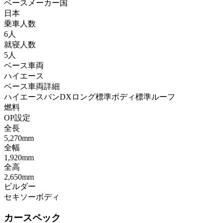
ベースメーカー国
日本
乗車人数
6人
就寝人数
5人
ベース車両
ハイエース
ベース車両詳細
ハイエースバンDXロング標準ボディ標準ルーフ
燃料
OP設定
全長
5,270mm
全幅
1,920mm
全高
2,650mm
ビルダー
セキソーボディ
カースペック