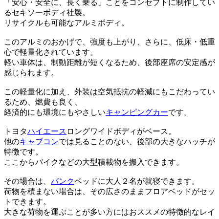
「安心・安全に、長く乗る」ことをコンセプトに制作してい
るセキソーボディ社製。
リサイクルも可能なアルミボディ。
このアルミのおかげで、強度も上がり、さらに、低床・低重
心で軽量化されています。
軽い車体は、制動距離が短くなるため、後部座席の安定感が
感じられます。
この軽量化に加え、外装は空気抵抗の軽減にもこだわってい
るため、燃費も良く、
経済的にも環境にもやさしい
キャンピングカー
です。
トヨタ
ハイエース
ロングワイドボディがベース。
他の
キャブコン
では見ることのない、後部の大きなハッチが
特徴です。
ここからバイクなどの大型積載物を搬入できます。
その場合は、
バンク
ベッドに大人２名が就寝できます。
荷物を積まない場合は、その広さのままフロアベッドがセッ
トできます。
大きな荷物を運ぶことが多い方にはおススメの特徴的なレイ