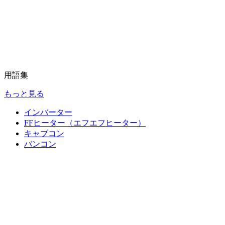
用語集
もっと見る
インバーター
FFヒーター（エフエフヒーター）
キャブコン
バンコン