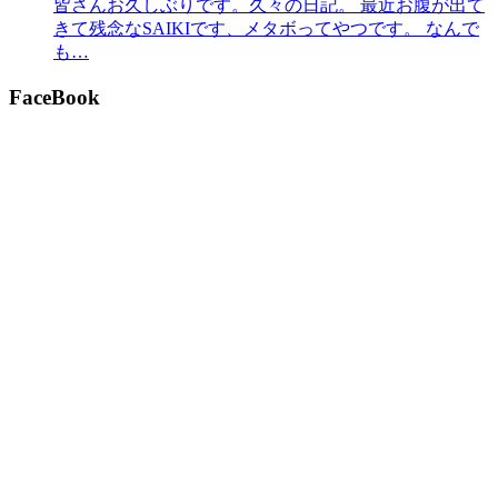
皆さんお久しぶりです。久々の日記。 最近お腹が出て
きて残念なSAIKIです、メタボってやつです。 なんで
も…
FaceBook