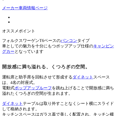
メーカー車両情報ページ
オススメポイント
フォルクスワーゲンT6ベースの
バンコン
タイプ
車としての魅力を十分にもつポップアップ仕様の
キャンピン
グカー
となっています
開放感に満ち溢れる、くつろぎの空間。
運転席と助手席を回転させて形成する
ダイネット
スペース
は、4名の対座式。
電動式
ポップアップルーフ
を跳ね上げることで開放感に満ち
溢れたくつろぎの空間が生まれます。
ダイネット
テーブルは取り外すことなくシート横にスライド
して格納されます。
キッチンスペースはガラス蓋で美しく配置され、キッチン横