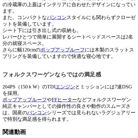
の冷蔵庫の上蓋はインテリアに合わせたデザインになってい
ます。
また、コンパクトな
バンコン
スタイルにも関わらずクローゼ
ットを装備しています。
シート下には引き出し式の収納も。
レバーひとつで簡単に展開するシートベッドスペースは2名
分の就寝スペース。
さらに幅120cmの
ポップアップルーフ
には木製のスラットス
プリングを装備していますので快適な寝心地です。
フォルクスワーゲンならではの満足感
204PS（150ｋW）のTDI
エンジン
とミッションには7速DSG
を採用。
ポップアップルーフ
や
FFヒーター
などフォルクスワーゲン
純正キャンパーとしての操作性の良さや動作のスムーズさ
は、国産の
バンコン
シリーズでは見られないラグジュアリー
で特別な満足感を得られます。
関連動画