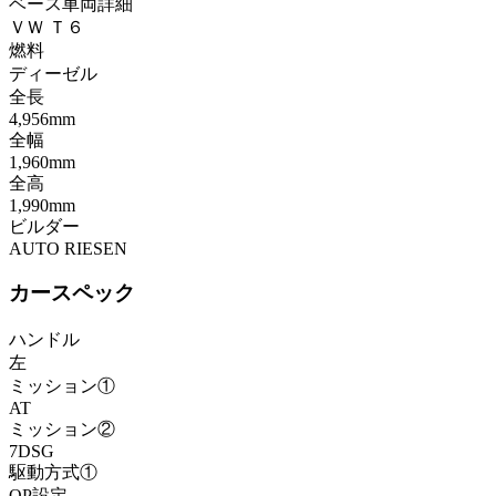
ベース車両詳細
ＶＷ Ｔ６
燃料
ディーゼル
全長
4,956mm
全幅
1,960mm
全高
1,990mm
ビルダー
AUTO RIESEN
カースペック
ハンドル
左
ミッション①
AT
ミッション②
7DSG
駆動方式①
OP設定