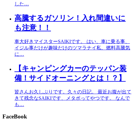
した…
高騰するガソリン！入れ間違いに
も注意！！
車大好きマイスターSAIKIです。 はい、車に乗る事、
イジル事だけが趣味だけのツマラナイ私、燃料高騰気
に…
【キャンピングカーのテッパン装
備！サイドオーニングとは！？】
皆さんお久しぶりです。久々の日記。 最近お腹が出て
きて残念なSAIKIです、メタボってやつです。 なんで
も…
FaceBook