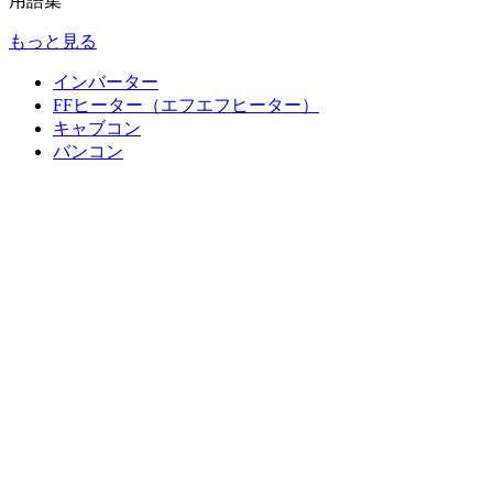
用語集
もっと見る
インバーター
FFヒーター（エフエフヒーター）
キャブコン
バンコン