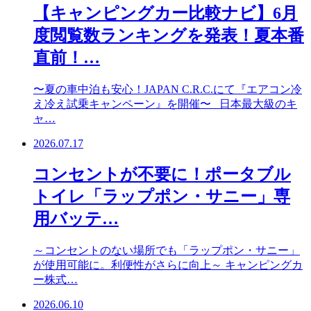
【キャンピングカー比較ナビ】6月
度閲覧数ランキングを発表！夏本番
直前！…
〜夏の車中泊も安心！JAPAN C.R.C.にて『エアコン冷
え冷え試乗キャンペーン』を開催〜 日本最大級のキ
ャ…
2026.07.17
コンセントが不要に！ポータブル
トイレ「ラップポン・サニー」専
用バッテ…
～コンセントのない場所でも「ラップポン・サニー」
が使用可能に。利便性がさらに向上～ キャンピングカ
ー株式…
2026.06.10