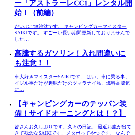
ー「アストラーレCC1」レンタル開
始！（前編）
だいぶご無沙汰です。 キャンピングカーマイスター
SAIKIです。 すごーい長い期間更新しておりませんで
した…
高騰するガソリン！入れ間違いに
も注意！！
車大好きマイスターSAIKIです。 はい、車に乗る事、
イジル事だけが趣味だけのツマラナイ私、燃料高騰気
に…
【キャンピングカーのテッパン装
備！サイドオーニングとは！？】
皆さんお久しぶりです。久々の日記。 最近お腹が出て
きて残念なSAIKIです、メタボってやつです。 なんで