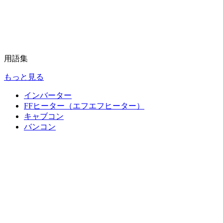
用語集
もっと見る
インバーター
FFヒーター（エフエフヒーター）
キャブコン
バンコン