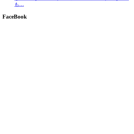
も…
FaceBook