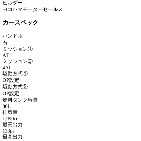
ビルダー
ヨコハマモーターセールス
カースペック
ハンドル
右
ミッション①
AT
ミッション②
4AT
駆動方式①
OP設定
駆動方式②
OP設定
燃料タンク容量
80L
排気量
1,990cc
最高出力
133ps
最高出力