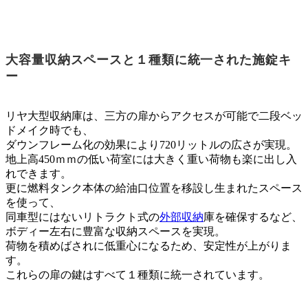
大容量収納スペースと１種類に統一された施錠キ
ー
リヤ大型収納庫は、三方の扉からアクセスが可能で二段ベッ
ドメイク時でも、
ダウンフレーム化の効果により720リットルの広さが実現。
地上高450ｍｍの低い荷室には大きく重い荷物も楽に出し入
れできます。
更に燃料タンク本体の給油口位置を移設し生まれたスペース
を使って、
同車型にはないリトラクト式の
外部収納
庫を確保するなど、
ボディー左右に豊富な収納スペースを実現。
荷物を積めばされに低重心になるため、安定性が上がりま
す。
これらの扉の鍵はすべて１種類に統一されています。