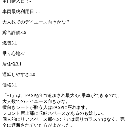
車両購入日：-
車両最終利用日：-
大人数でのデイユース向きかな？
総合評価
3.6
燃費
3.1
乗り心地
3.1
居住性
3.1
運転しやすさ
4.0
価格
3.1
「+1」は、FASPが1つ追加され最大8人乗車ができるので、
大人数でのデイユース向きかな。
横向きシートが酔う人はFASPに座れます。
フロント席上部に収納スペースがあるのも嬉しい。
個人的にリアスペース部へのドアは曇りガラスではなく、完
全に遮断されていた方がよかった。