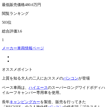
最低販売価格
480.6
万円
閲覧
ランキング
503
位
総合評価
3.6
1
メーカー車両情報ページ
オススメポイント
上質を知る大人の二人におススメの
バンコン
が登場
ベース車両は、
ハイエース
のスーパーロングワイドボディハ
イルーフキャンパー専用車を使用。
長年
キャンピングカー
を製造、販売を行ってきた
「RECVEE」の２人旅仕様
バンコン
の代名詞「プラスＳＬ