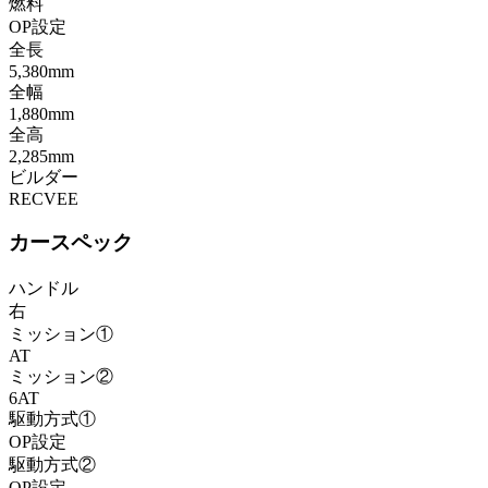
燃料
OP設定
全長
5,380mm
全幅
1,880mm
全高
2,285mm
ビルダー
RECVEE
カースペック
ハンドル
右
ミッション①
AT
ミッション②
6AT
駆動方式①
OP設定
駆動方式②
OP設定