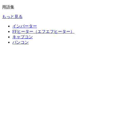
用語集
もっと見る
インバーター
FFヒーター（エフエフヒーター）
キャブコン
バンコン