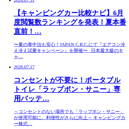
2026.07.31
【キャンピングカー比較ナビ】6月
度閲覧数ランキングを発表！夏本番
直前！…
〜夏の車中泊も安心！JAPAN C.R.C.にて『エアコン冷
え冷え試乗キャンペーン』を開催〜 日本最大級のキ
ャ…
2026.07.17
コンセントが不要に！ポータブル
トイレ「ラップポン・サニー」専
用バッテ…
～コンセントのない場所でも「ラップポン・サニー」
が使用可能に。利便性がさらに向上～ キャンピングカ
ー株式…