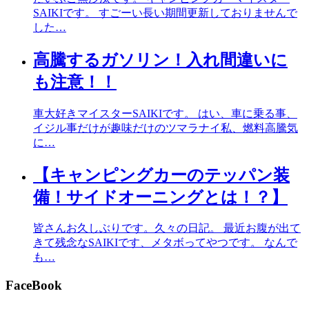
SAIKIです。 すごーい長い期間更新しておりませんで
した…
高騰するガソリン！入れ間違いに
も注意！！
車大好きマイスターSAIKIです。 はい、車に乗る事、
イジル事だけが趣味だけのツマラナイ私、燃料高騰気
に…
【キャンピングカーのテッパン装
備！サイドオーニングとは！？】
皆さんお久しぶりです。久々の日記。 最近お腹が出て
きて残念なSAIKIです、メタボってやつです。 なんで
も…
FaceBook