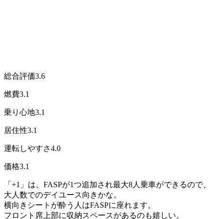
総合評価
3.6
燃費
3.1
乗り心地
3.1
居住性
3.1
運転しやすさ
4.0
価格
3.1
「+1」は、FASPが1つ追加され最大8人乗車ができるので、
大人数でのデイユース向きかな。
横向きシートが酔う人はFASPに座れます。
フロント席上部に収納スペースがあるのも嬉しい。