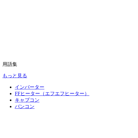
用語集
もっと見る
インバーター
FFヒーター（エフエフヒーター）
キャブコン
バンコン