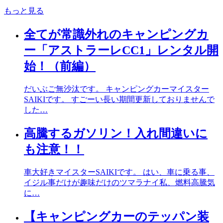
もっと見る
全てが常識外れのキャンピングカ
ー「アストラーレCC1」レンタル開
始！（前編）
だいぶご無沙汰です。 キャンピングカーマイスター
SAIKIです。 すごーい長い期間更新しておりませんで
した…
高騰するガソリン！入れ間違いに
も注意！！
車大好きマイスターSAIKIです。 はい、車に乗る事、
イジル事だけが趣味だけのツマラナイ私、燃料高騰気
に…
【キャンピングカーのテッパン装