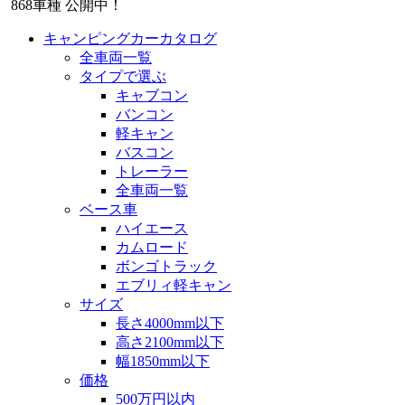
868
車種 公開中！
キャンピングカーカタログ
全車両一覧
タイプで選ぶ
キャブコン
バンコン
軽キャン
バスコン
トレーラー
全車両一覧
ベース車
ハイエース
カムロード
ボンゴトラック
エブリィ軽キャン
サイズ
長さ4000mm以下
高さ2100mm以下
幅1850mm以下
価格
500万円以内