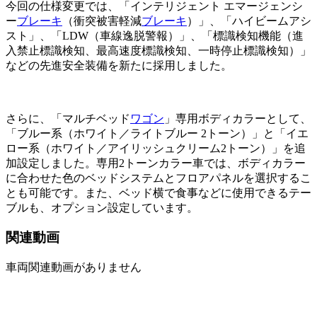
今回の仕様変更では、「インテリジェント エマージェンシ
ー
ブレーキ
（衝突被害軽減
ブレーキ
）」、「ハイビームアシ
スト」、「LDW（車線逸脱警報）」、「標識検知機能（進
入禁止標識検知、最高速度標識検知、一時停止標識検知）」
などの先進安全装備を新たに採用しました。
さらに、「マルチベッド
ワゴン
」専用ボディカラーとして、
「ブルー系（ホワイト／ライトブルー 2トーン）」と「イエ
ロー系（ホワイト／アイリッシュクリーム2トーン）」を追
加設定しました。専用2トーンカラー車では、ボディカラー
に合わせた色のベッドシステムとフロアパネルを選択するこ
とも可能です。また、ベッド横で食事などに使用できるテー
ブルも、オプション設定しています。
関連動画
車両関連動画がありません