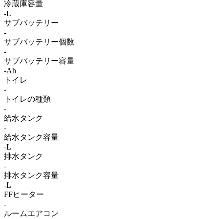
冷蔵庫容量
-L
サブバッテリー
-
サブバッテリー個数
-
サブバッテリー容量
-Ah
トイレ
-
トイレの種類
-
給水タンク
-
給水タンク容量
-L
排水タンク
-
排水タンク容量
-L
FFヒーター
-
ルームエアコン