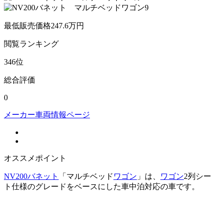
最低販売価格
247.6
万円
閲覧
ランキング
346
位
総合評価
0
メーカー車両情報ページ
オススメポイント
NV200バネット
「マルチベッド
ワゴン
」は、
ワゴン
2列シー
ト仕様のグレードをベースにした車中泊対応の車です。