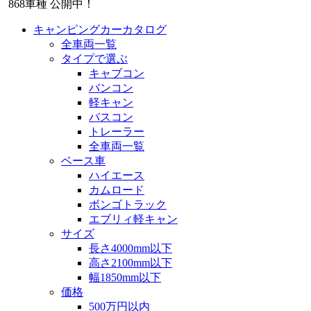
868
車種 公開中！
キャンピングカーカタログ
全車両一覧
タイプで選ぶ
キャブコン
バンコン
軽キャン
バスコン
トレーラー
全車両一覧
ベース車
ハイエース
カムロード
ボンゴトラック
エブリィ軽キャン
サイズ
長さ4000mm以下
高さ2100mm以下
幅1850mm以下
価格
500万円以内