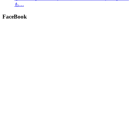
も…
FaceBook