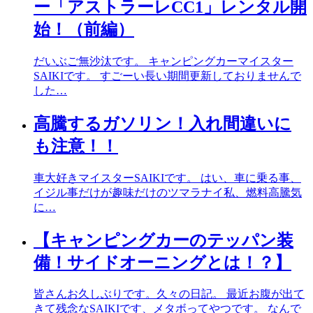
ー「アストラーレCC1」レンタル開
始！（前編）
だいぶご無沙汰です。 キャンピングカーマイスター
SAIKIです。 すごーい長い期間更新しておりませんで
した…
高騰するガソリン！入れ間違いに
も注意！！
車大好きマイスターSAIKIです。 はい、車に乗る事、
イジル事だけが趣味だけのツマラナイ私、燃料高騰気
に…
【キャンピングカーのテッパン装
備！サイドオーニングとは！？】
皆さんお久しぶりです。久々の日記。 最近お腹が出て
きて残念なSAIKIです、メタボってやつです。 なんで