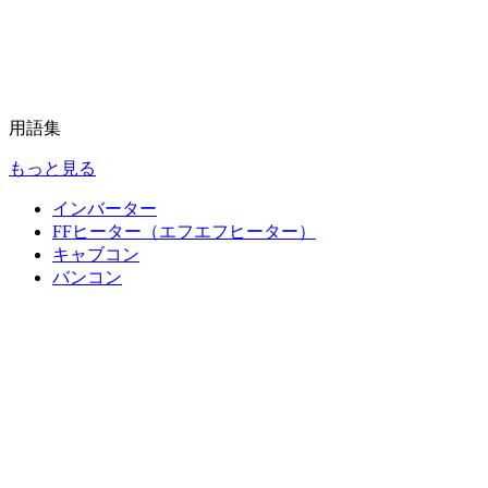
用語集
もっと見る
インバーター
FFヒーター（エフエフヒーター）
キャブコン
バンコン