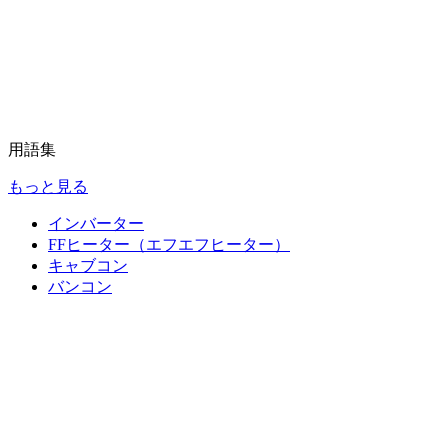
用語集
もっと見る
インバーター
FFヒーター（エフエフヒーター）
キャブコン
バンコン