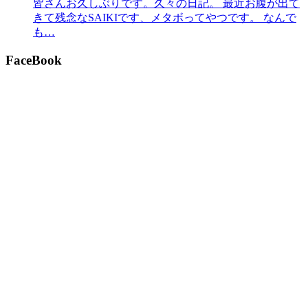
皆さんお久しぶりです。久々の日記。 最近お腹が出て
きて残念なSAIKIです、メタボってやつです。 なんで
も…
FaceBook