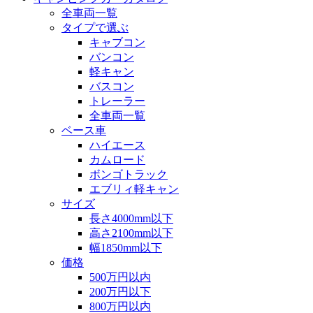
全車両一覧
タイプで選ぶ
キャブコン
バンコン
軽キャン
バスコン
トレーラー
全車両一覧
ベース車
ハイエース
カムロード
ボンゴトラック
エブリィ軽キャン
サイズ
長さ4000mm以下
高さ2100mm以下
幅1850mm以下
価格
500万円以内
200万円以下
800万円以内