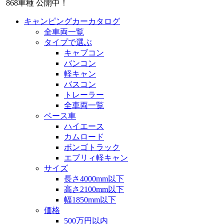
868
車種 公開中！
キャンピングカーカタログ
全車両一覧
タイプで選ぶ
キャブコン
バンコン
軽キャン
バスコン
トレーラー
全車両一覧
ベース車
ハイエース
カムロード
ボンゴトラック
エブリィ軽キャン
サイズ
長さ4000mm以下
高さ2100mm以下
幅1850mm以下
価格
500万円以内