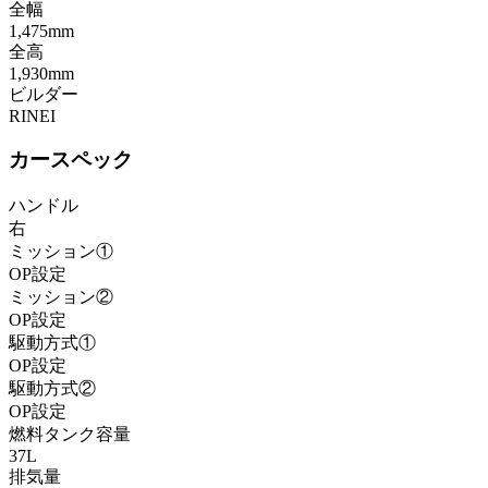
全幅
1,475mm
全高
1,930mm
ビルダー
RINEI
カースペック
ハンドル
右
ミッション①
OP設定
ミッション②
OP設定
駆動方式①
OP設定
駆動方式②
OP設定
燃料タンク容量
37L
排気量