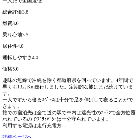
一人旅で全国遠征
総合評価
3.8
燃費
3.6
乗り心地
3.5
居住性
4.0
運転しやすさ
4.0
価格
5.0
趣味の無線で沖縄を除く都道府県を回っています。4年間で
早くも13万Km走行しました。定期的な旅はまだ続けていま
す。
一人ですから寝るｽﾍﾟｰｽは十分で足を伸ばして寝ることがで
きます。
旅での宿泊先は全て道の駅で車内は遮光性のｶｰﾃﾝで全方位覆
われているのでﾌﾟﾗｲﾊﾞｼｰは十分守られています。
利用する電源は走行充電方…
詳細ページへ