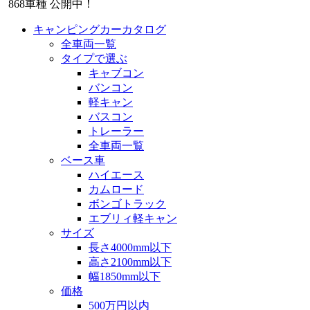
868
車種 公開中！
キャンピングカーカタログ
全車両一覧
タイプで選ぶ
キャブコン
バンコン
軽キャン
バスコン
トレーラー
全車両一覧
ベース車
ハイエース
カムロード
ボンゴトラック
エブリィ軽キャン
サイズ
長さ4000mm以下
高さ2100mm以下
幅1850mm以下
価格
500万円以内