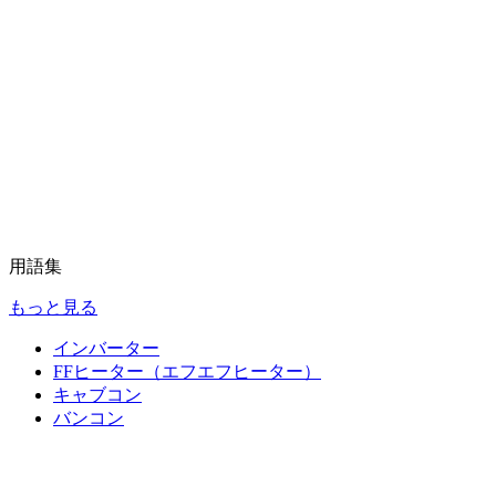
用語集
もっと見る
インバーター
FFヒーター（エフエフヒーター）
キャブコン
バンコン