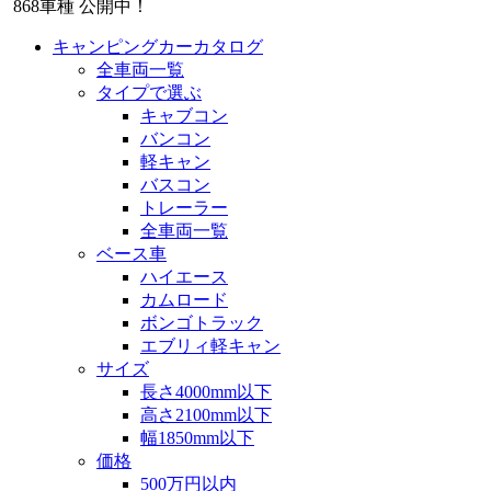
868
車種 公開中！
キャンピングカーカタログ
全車両一覧
タイプで選ぶ
キャブコン
バンコン
軽キャン
バスコン
トレーラー
全車両一覧
ベース車
ハイエース
カムロード
ボンゴトラック
エブリィ軽キャン
サイズ
長さ4000mm以下
高さ2100mm以下
幅1850mm以下
価格
500万円以内