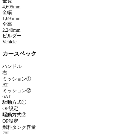
全長
4,695mm
全幅
1,695mm
全高
2,240mm
ビルダー
Vehicle
カースペック
ハンドル
右
ミッション①
AT
ミッション②
6AT
駆動方式①
OP設定
駆動方式②
OP設定
燃料タンク容量
70L