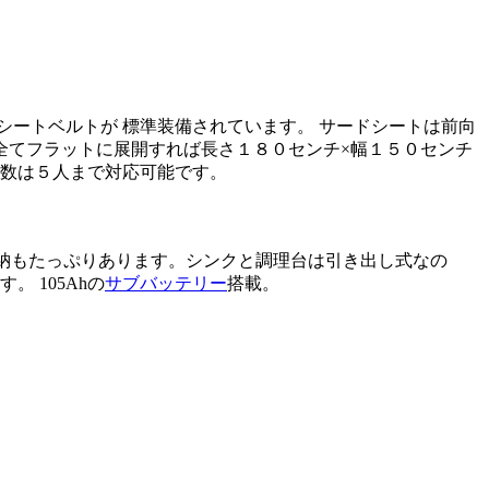
ートベルトが 標準装備されています。 サードシートは前向
全てフラットに展開すれば長さ１８０センチ×幅１５０センチ
人数は５人まで対応可能です。
収納もたっぷりあります。シンクと調理台は引き出し式なの
 105Ahの
サブバッテリー
搭載。