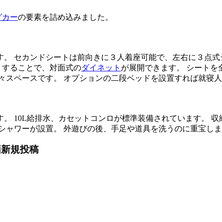
グカー
の要素を詰め込みました。
。 セカンドシートは前向きに３人着座可能で、左右に３点式シ
トすることで、対面式の
ダイネット
が展開できます。 シートを
々スペースです。 オプションの二段ベッドを設置すれば就寝
。 10L給排水、カセットコンロが標準装備されています。 
ャワーが設置。 外遊びの後、手足や道具を洗うのに重宝します。
価新規投稿