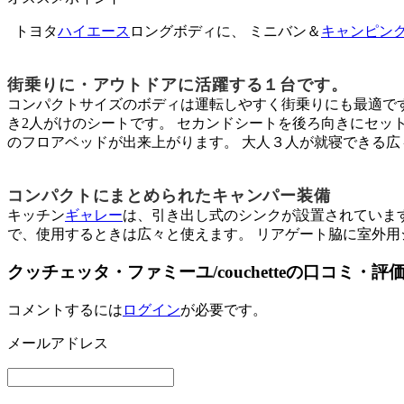
トヨタ
ハイエース
ロングボディに、 ミニバン＆
キャンピン
街乗りに・アウトドアに活躍する１台です。
コンパクトサイズのボディは運転しやすく街乗りにも最適です
き2人がけのシートです。 セカンドシートを後ろ向きにセッ
のフロアベッドが出来上がります。 大人３人が就寝できる広
コンパクトにまとめられたキャンパー装備
キッチン
ギャレー
は、引き出し式のシンクが設置されています
で、使用するときは広々と使えます。 リアゲート脇に室外用シ
クッチェッタ・ファミーユ/couchetteの口コミ・評
コメントするには
ログイン
が必要です。
メールアドレス