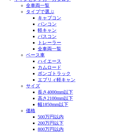
全車両一覧
タイプで選ぶ
キャブコン
バンコン
軽キャン
バスコン
トレーラー
全車両一覧
ベース車
ハイエース
カムロード
ボンゴトラック
エブリィ軽キャン
サイズ
長さ4000mm以下
高さ2100mm以下
幅1850mm以下
価格
500万円以内
200万円以下
800万円以内