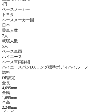
-円
ベースメーカー
トヨタ
ベースメーカー国
日本
乗車人数
7人
就寝人数
5人
ベース車両
ハイエース
ベース車両詳細
ハイエースバンDXロング標準ボディハイルーフ
燃料
OP設定
全長
4,695mm
全幅
1,695mm
全高
2,240mm