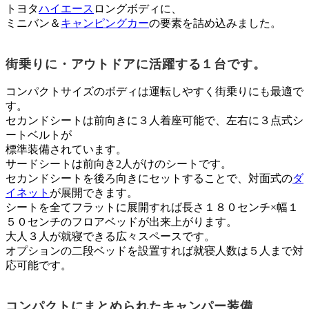
トヨタ
ハイエース
ロングボディに、
ミニバン＆
キャンピングカー
の要素を詰め込みました。
街乗りに・アウトドアに活躍する１台です。
コンパクトサイズのボディは運転しやすく街乗りにも最適で
す。
セカンドシートは前向きに３人着座可能で、左右に３点式シ
ートベルトが
標準装備されています。
サードシートは前向き2人がけのシートです。
セカンドシートを後ろ向きにセットすることで、対面式の
ダ
イネット
が展開できます。
シートを全てフラットに展開すれば長さ１８０センチ×幅１
５０センチのフロアベッドが出来上がります。
大人３人が就寝できる広々スペースです。
オプションの二段ベッドを設置すれば就寝人数は５人まで対
応可能です。
コンパクトにまとめられたキャンパー装備