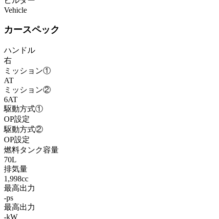
ビルダー
Vehicle
カースペック
ハンドル
右
ミッション①
AT
ミッション②
6AT
駆動方式①
OP設定
駆動方式②
OP設定
燃料タンク容量
70L
排気量
1,998cc
最高出力
-ps
最高出力
-kW