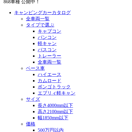
868
車種 公開中！
キャンピングカーカタログ
全車両一覧
タイプで選ぶ
キャブコン
バンコン
軽キャン
バスコン
トレーラー
全車両一覧
ベース車
ハイエース
カムロード
ボンゴトラック
エブリィ軽キャン
サイズ
長さ4000mm以下
高さ2100mm以下
幅1850mm以下
価格
500万円以内