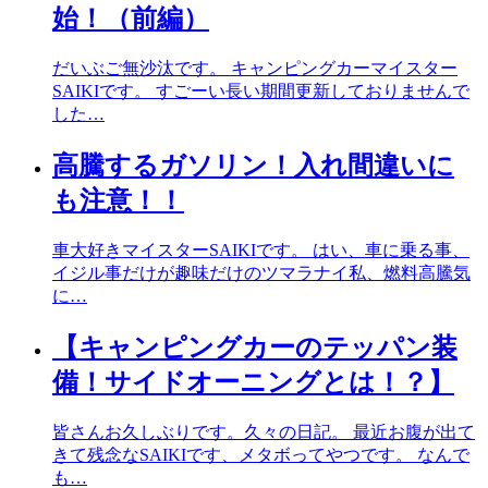
始！（前編）
だいぶご無沙汰です。 キャンピングカーマイスター
SAIKIです。 すごーい長い期間更新しておりませんで
した…
高騰するガソリン！入れ間違いに
も注意！！
車大好きマイスターSAIKIです。 はい、車に乗る事、
イジル事だけが趣味だけのツマラナイ私、燃料高騰気
に…
【キャンピングカーのテッパン装
備！サイドオーニングとは！？】
皆さんお久しぶりです。久々の日記。 最近お腹が出て
きて残念なSAIKIです、メタボってやつです。 なんで
も…