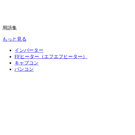
用語集
もっと見る
インバーター
FFヒーター（エフエフヒーター）
キャブコン
バンコン