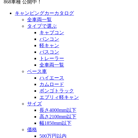
868
車種 公開中！
キャンピングカーカタログ
全車両一覧
タイプで選ぶ
キャブコン
バンコン
軽キャン
バスコン
トレーラー
全車両一覧
ベース車
ハイエース
カムロード
ボンゴトラック
エブリィ軽キャン
サイズ
長さ4000mm以下
高さ2100mm以下
幅1850mm以下
価格
500万円以内